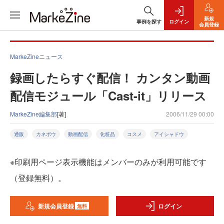
新規
事例を探す
ログイン
会員登録
MarkeZineニュース
録画したらすぐ配信！ カンタン動画
配信モジュール「Cast-it」リリース
MarkeZine編集部
[著]
2006/11/29 00:00
通販
カネボウ
動画配信
化粧品
コスメ
アイシャドウ
※印刷用ページ表示機能はメンバーのみが利用可能です
（登録無料）。
新規会員登録
ログイン
無料