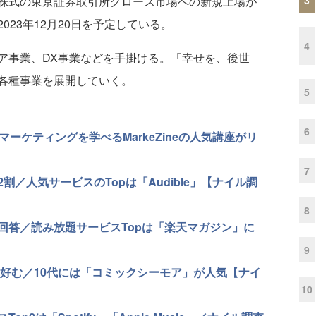
株式の東京証券取引所グロース市場への新規上場が
23年12月20日を予定している。
4
事業、DX事業などを手掛ける。「幸せを、後世
各種事業を展開していく。
5
6
ーケティングを学べるMarkeZineの人気講座がリ
7
／人気サービスのTopは「Audible」【ナイル調
8
回答／読み放題サービスTopは「楽天マガジン」に
9
を好む／10代には「コミックシーモア」が人気【ナイ
10