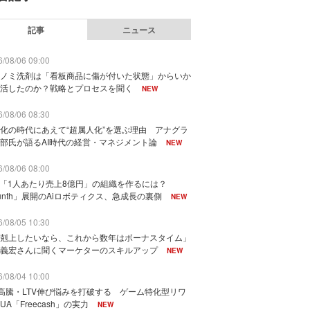
記事
ニュース
/08/06 09:00
ノミ洗剤は「看板商品に傷が付いた状態」からいか
活したのか？戦略とプロセスを聞く
NEW
/08/06 08:30
化の時代にあえて“超属人化”を選ぶ理由 アナグラ
部氏が語るAI時代の経営・マネジメント論
NEW
/08/06 08:00
で「1人あたり売上8億円」の組織を作るには？
unth」展開のAiロボティクス、急成長の裏側
NEW
/08/05 10:30
剋上したいなら、これから数年はボーナスタイム」
義宏さんに聞くマーケターのスキルアップ
NEW
/08/04 10:00
I高騰・LTV伸び悩みを打破する ゲーム特化型リワ
UA「Freecash」の実力
NEW