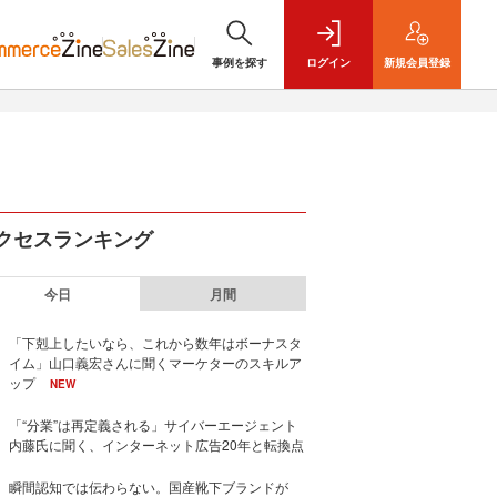
事例を探す
ログイン
新規
会員登録
クセスランキング
今日
月間
「下剋上したいなら、これから数年はボーナスタ
イム」山口義宏さんに聞くマーケターのスキルア
ップ
NEW
「“分業”は再定義される」サイバーエージェント
内藤氏に聞く、インターネット広告20年と転換点
瞬間認知では伝わらない。国産靴下ブランドが