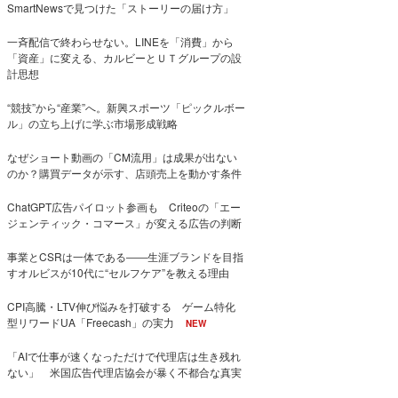
SmartNewsで見つけた「ストーリーの届け方」
一斉配信で終わらせない。LINEを「消費」から
「資産」に変える、カルビーとＵＴグループの設
計思想
“競技”から“産業”へ。新興スポーツ「ピックルボー
ル」の立ち上げに学ぶ市場形成戦略
なぜショート動画の「CM流用」は成果が出ない
のか？購買データが示す、店頭売上を動かす条件
ChatGPT広告パイロット参画も Criteoの「エー
ジェンティック・コマース」が変える広告の判断
事業とCSRは一体である――生涯ブランドを目指
すオルビスが10代に“セルフケア”を教える理由
CPI高騰・LTV伸び悩みを打破する ゲーム特化
型リワードUA「Freecash」の実力
NEW
「AIで仕事が速くなっただけで代理店は生き残れ
ない」 米国広告代理店協会が暴く不都合な真実