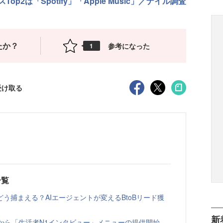
2は「Spotify」「Apple Music」／ナイル調査
たか？
参考になった
1
受け取る
一覧
う捕まえる？AIエージェントが変えるBtoBリード獲
新
ト」から「生活者N1インタビュー」メニューの提供開始