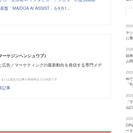
「MAIDOA AI ASSIST」を9月1...
2026
ヤシ
に復
2026
部（マーケジンヘンシュウブ）
効率
ム阿
た広告／マーケティングの最新動向を発信する専門メデ
2026
AI
、または直近の記事の寄稿時点での内容です
「Y
筆記事
2026
「下
山口
2026
CP
ード