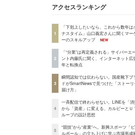
アクセスランキング
「下剋上したいなら、これから数年は
1
ナスタイム」山口義宏さんに聞くマー
ーのスキルアップ
NEW
「“分業”は再定義される」サイバーエ
2
ント内藤氏に聞く、インターネット広告
年と転換点
瞬間認知では伝わらない。国産靴下ブ
3
ドがSmartNewsで見つけた「ストー
届け方」
一斉配信で終わらせない。LINEを「消
4
から「資産」に変える、カルビーとＵ
ループの設計思想
“競技”から“産業”へ。新興スポーツ「
5
ルボール」の立ち上げに学ぶ市場形成