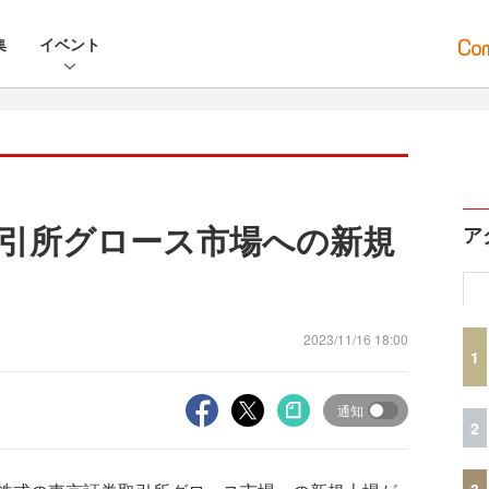
集
イベント
引所グロース市場への新規
ア
2023/11/16 18:00
1
通知
2
3