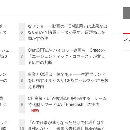
ボー
なぜショート動画の「CM流用」は成果が出
ケタ
6
ないのか？購買データが示す、店頭売上を
動かす条件
イ
ージェ
ChatGPT広告パイロット参画も Criteoの
20
7
「エージェンティック・コマース」が変え
る広告の判断
ラン
事業とCSRは一体である――生涯ブランド
リーの
8
を目指すオルビスが10代に“セルフケア”を教
える理由
費」
CPI高騰・LTV伸び悩みを打破する ゲーム
Ｔグ
9
特化型リワードUA「Freecash」の実力
NEW
ピック
「AIで仕事が速くなっただけで代理店は生
戦略
10
き残れない」 米国広告代理店協会が暴く