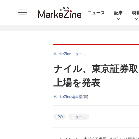
ニュース
記事
特
MarkeZineニュース
ナイル、東京証券取
上場を発表
MarkeZine編集部
[著]
IPO
ニュース