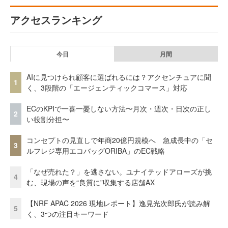
アクセスランキング
今日
月間
AIに見つけられ顧客に選ばれるには？アクセンチュアに聞
1
く、3段階の「エージェンティックコマース」対応
ECのKPIで一喜一憂しない方法〜月次・週次・日次の正し
2
い役割分担〜
コンセプトの見直しで年商20億円規模へ 急成長中の「セ
3
ルフレジ専用エコバッグORIBA」のEC戦略
「なぜ売れた？」を逃さない。ユナイテッドアローズが挑
4
む、現場の声を“良質に”収集する店舗AX
【NRF APAC 2026 現地レポート】逸見光次郎氏が読み解
5
く、3つの注目キーワード