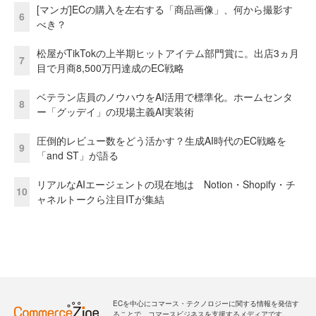
[マンガ]ECの購入を左右する「商品画像」、何から撮影す
6
べき？
松屋がTikTokの上半期ヒットアイテム部門賞に。出店3ヵ月
7
目で月商8,500万円達成のEC戦略
ベテラン店員のノウハウをAI活用で標準化。ホームセンタ
8
ー「グッデイ」の現場主義AI実装術
圧倒的レビュー数をどう活かす？生成AI時代のEC戦略を
9
「and ST」が語る
リアルなAIエージェントの現在地は Notion・Shopify・チ
10
ャネルトークら注目ITが集結
ECを中心にコマース・テクノロジーに関する情報を発信す
ることで、コマースビジネスを支援するメディアです。