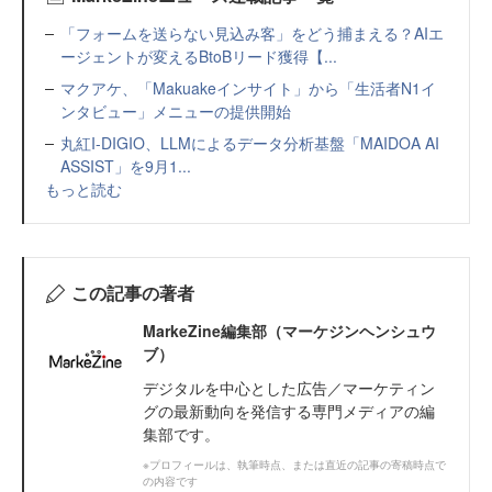
「フォームを送らない見込み客」をどう捕まえる？AIエ
ージェントが変えるBtoBリード獲得【...
マクアケ、「Makuakeインサイト」から「生活者N1イ
ンタビュー」メニューの提供開始
丸紅I-DIGIO、LLMによるデータ分析基盤「MAIDOA AI
ASSIST」を9月1...
もっと読む
この記事の著者
MarkeZine編集部（マーケジンヘンシュウ
ブ）
デジタルを中心とした広告／マーケティン
グの最新動向を発信する専門メディアの編
集部です。
※プロフィールは、執筆時点、または直近の記事の寄稿時点で
の内容です