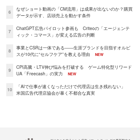
なぜショート動画の「CM流用」は成果が出ないのか？購買
6
データが示す、店頭売上を動かす条件
ChatGPT広告パイロット参画も Criteoの「エージェンテ
7
ィック・コマース」が変える広告の判断
事業とCSRは一体である――生涯ブランドを目指すオルビ
8
スが10代に“セルフケア”を教える理由
NEW
CPI高騰・LTV伸び悩みを打破する ゲーム特化型リワード
9
UA「Freecash」の実力
NEW
「AIで仕事が速くなっただけで代理店は生き残れない」
10
米国広告代理店協会が暴く不都合な真実