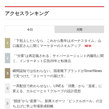
アクセスランキング
今日
月間
「下剋上したいなら、これから数年はボーナスタイム」山
1
口義宏さんに聞くマーケターのスキルアップ
NEW
「“分業”は再定義される」サイバーエージェント内藤氏に聞
2
く、インターネット広告20年と転換点
瞬間認知では伝わらない。国産靴下ブランドがSmartNews
3
で見つけた「ストーリーの届け方」
一斉配信で終わらせない。LINEを「消費」から「資産」に
4
変える、カルビーとＵＴグループの設計思想
“競技”から“産業”へ。新興スポーツ「ピックルボール」の立
5
ち上げに学ぶ市場形成戦略