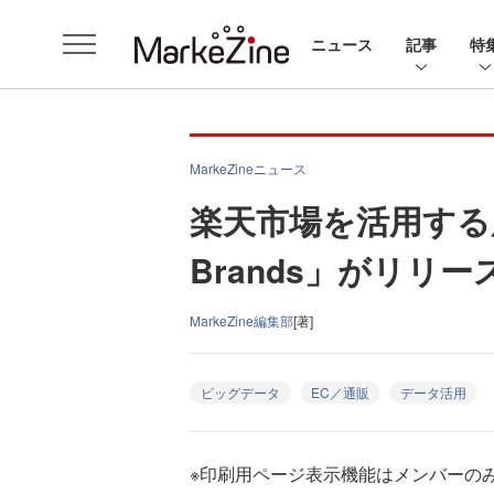
ニュース
記事
特
MarkeZineニュース
楽天市場を活用する広
Brands」がリリー
MarkeZine編集部
[著]
ビッグデータ
EC／通販
データ活用
※印刷用ページ表示機能はメンバーの