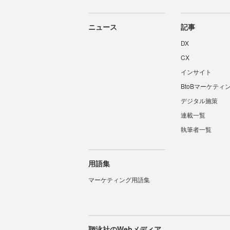
ニュース
記事
DX
CX
インサイト
BtoBマーケティ
デジタル施策
連載一覧
執筆者一覧
用語集
マーケティング用語集
翔泳社のWebメディア