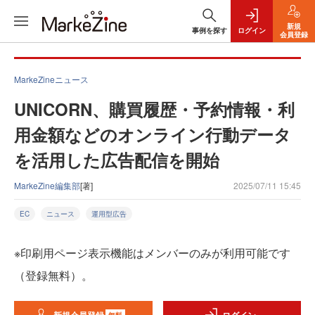
新規
事例を探す
ログイン
会員登録
MarkeZineニュース
UNICORN、購買履歴・予約情報・利
用金額などのオンライン行動データ
を活用した広告配信を開始
MarkeZine編集部
[著]
2025/07/11 15:45
EC
ニュース
運用型広告
※印刷用ページ表示機能はメンバーのみが利用可能です
（登録無料）。
無料