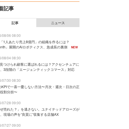
着記事
記事
ニュース
/08/06 08:00
で「1人あたり売上8億円」の組織を作るには？
unth」展開のAiロボティクス、急成長の裏側
NEW
/08/04 08:30
に見つけられ顧客に選ばれるには？アクセンチュアに
、3段階の「エージェンティックコマース」対応
/07/30 08:30
のKPIで一喜一憂しない方法〜月次・週次・日次の正
役割分担〜
/07/28 09:00
ぜ売れた？」を逃さない。ユナイテッドアローズが
、現場の声を“良質に”収集する店舗AX
/07/27 09:00