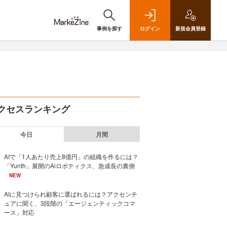
事例を探す
ログイン
新規
会員登録
クセスランキング
今日
月間
AIで「1人あたり売上8億円」の組織を作るには？
「Yunth」展開のAiロボティクス、急成長の裏側
NEW
AIに見つけられ顧客に選ばれるには？アクセンチ
ュアに聞く、3段階の「エージェンティックコマ
ース」対応