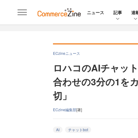
ニュース
記事
連
ECzineニュース
ロハコのAIチャッ
合わせの3分の1を
切」
ECzine編集部
[著]
AI
チャットbot