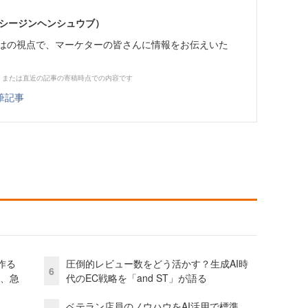
イーシージンヘンシュウブ）
らではの視点で、マーケターの皆さんに情報をお伝えいた
、または直近の記事の寄稿時点での内容です
筆記事
作る
圧倒的レビュー数をどう活かす？生成AI時
6
ス、急
代のEC戦略を「and ST」が語る
ベテラン店員のノウハウをAI活用で標準