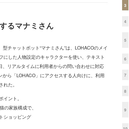
3
4
応するマナミさん
5
ligence）型チャットボット“マナミさん”は、LOHACOのメイ
フにした人物設定のキャラクターを使い、テキスト
6
5日、リアルタイムに利用者からの問い合わせに対応
7
ンから「LOHACO」にアクセスする人向けに、利用
された。
8
ポイント。
・猫の家族構成で、
9
トショッピング
10