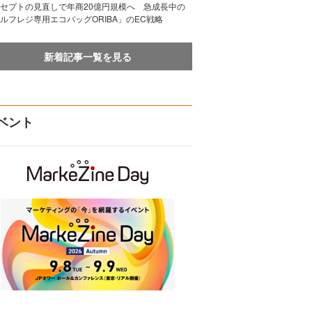
セプトの見直しで年商20億円規模へ 急成長中の
ルフレジ専用エコバッグORIBA」のEC戦略
新着記事一覧を見る
ベント