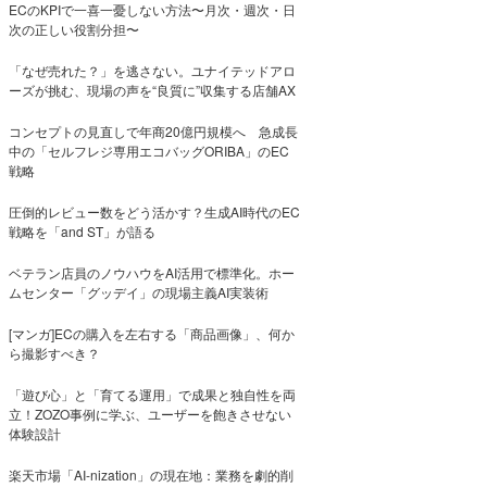
ECのKPIで一喜一憂しない方法〜月次・週次・日
次の正しい役割分担〜
「なぜ売れた？」を逃さない。ユナイテッドアロ
ーズが挑む、現場の声を“良質に”収集する店舗AX
コンセプトの見直しで年商20億円規模へ 急成長
中の「セルフレジ専用エコバッグORIBA」のEC
戦略
圧倒的レビュー数をどう活かす？生成AI時代のEC
戦略を「and ST」が語る
ベテラン店員のノウハウをAI活用で標準化。ホー
ムセンター「グッデイ」の現場主義AI実装術
[マンガ]ECの購入を左右する「商品画像」、何か
ら撮影すべき？
「遊び心」と「育てる運用」で成果と独自性を両
立！ZOZO事例に学ぶ、ユーザーを飽きさせない
体験設計
楽天市場「AI-nization」の現在地：業務を劇的削