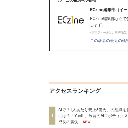
ECzine編集部（
ECzine編集部な
します。
※プロフィールは、執筆時点
この著者の最近の執
アクセスランキング
AIで「1人あたり売上8億円」の組織を
1
には？「Yunth」展開のAiロボティク
成長の裏側
NEW