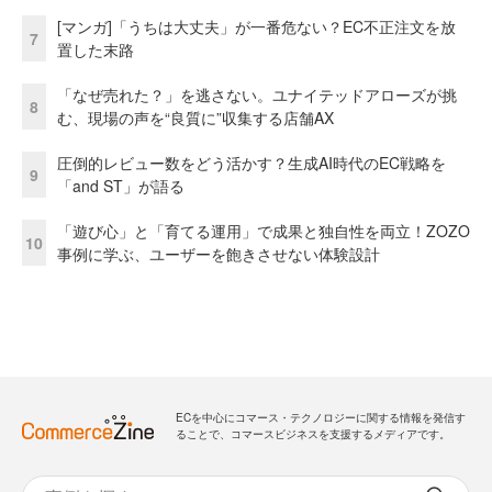
[マンガ]「うちは大丈夫」が一番危ない？EC不正注文を放
7
置した末路
「なぜ売れた？」を逃さない。ユナイテッドアローズが挑
8
む、現場の声を“良質に”収集する店舗AX
圧倒的レビュー数をどう活かす？生成AI時代のEC戦略を
9
「and ST」が語る
「遊び心」と「育てる運用」で成果と独自性を両立！ZOZO
10
事例に学ぶ、ユーザーを飽きさせない体験設計
ECを中心にコマース・テクノロジーに関する情報を発信す
ることで、コマースビジネスを支援するメディアです。