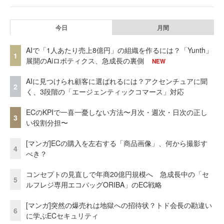
今日
月間
AIで「1人あたり売上8億円」の組織を作るには？「Yunth」
1
展開のAiロボティクス、急成長の裏側
NEW
AIに見つけられ顧客に選ばれるには？アクセンチュアに聞
2
く、3段階の「エージェンティックコマース」対応
ECのKPIで一喜一憂しない方法〜月次・週次・日次の正し
3
い役割分担〜
[マンガ]ECの購入を左右する「商品画像」、何から撮影す
4
べき？
コンセプトの見直しで年商20億円規模へ 急成長中の「セ
5
ルフレジ専用エコバッグORIBA」のEC戦略
[マンガ]突然の爆売れは地獄への招待状？トド会長の勘違い
6
に学ぶECセキュリティ