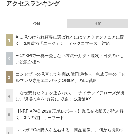
アクセスランキング
今日
月間
AIに見つけられ顧客に選ばれるには？アクセンチュアに聞
1
く、3段階の「エージェンティックコマース」対応
ECのKPIで一喜一憂しない方法〜月次・週次・日次の正し
2
い役割分担〜
コンセプトの見直しで年商20億円規模へ 急成長中の「セ
3
ルフレジ専用エコバッグORIBA」のEC戦略
「なぜ売れた？」を逃さない。ユナイテッドアローズが挑
4
む、現場の声を“良質に”収集する店舗AX
【NRF APAC 2026 現地レポート】逸見光次郎氏が読み解
5
く、3つの注目キーワード
[マンガ]ECの購入を左右する「商品画像」、何から撮影す
6