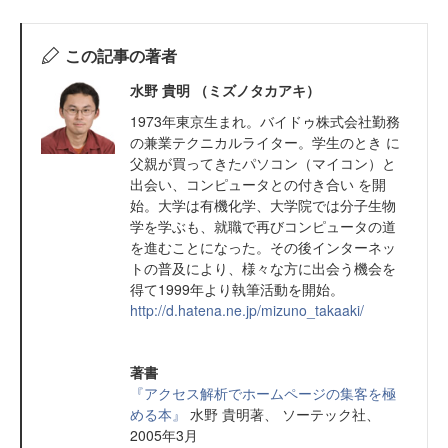
この記事の著者
水野 貴明 （ミズノタカアキ）
1973年東京生まれ。バイドゥ株式会社勤務
の兼業テクニカルライター。学生のとき に
父親が買ってきたパソコン（マイコン）と
出会い、コンピュータとの付き合い を開
始。大学は有機化学、大学院では分子生物
学を学ぶも、就職で再びコンピュータの道
を進むことになった。その後インターネッ
トの普及により、様々な方に出会う機会を
得て1999年より執筆活動を開始。
http://d.hatena.ne.jp/mizuno_takaaki/
著書
『アクセス解析でホームページの集客を極
める本』
水野 貴明著、 ソーテック社、
2005年3月