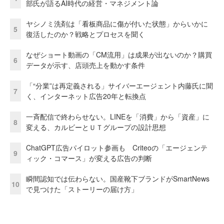
部氏が語るAI時代の経営・マネジメント論
ヤシノミ洗剤は「看板商品に傷が付いた状態」からいかに
5
復活したのか？戦略とプロセスを聞く
なぜショート動画の「CM流用」は成果が出ないのか？購買
6
データが示す、店頭売上を動かす条件
「“分業”は再定義される」サイバーエージェント内藤氏に聞
7
く、インターネット広告20年と転換点
一斉配信で終わらせない。LINEを「消費」から「資産」に
8
変える、カルビーとＵＴグループの設計思想
ChatGPT広告パイロット参画も Criteoの「エージェンテ
9
ィック・コマース」が変える広告の判断
瞬間認知では伝わらない。国産靴下ブランドがSmartNews
10
で見つけた「ストーリーの届け方」