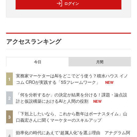
ログイン
アクセスランキング
今日
月間
実務家マーケターはAIをどこでどう使う？積水ハウス イノ
1
コム CROが実践する「5Sフレームワーク」
NEW
「何を分析するか」の決定が結果を分ける！課題・論点設
2
計と仮説構築におけるAIと人間の役割
NEW
「下剋上したいなら、これから数年はボーナスタイム」山
3
口義宏さんに聞くマーケターのスキルアップ
効率化の時代にあえて“超属人化”を選ぶ理由 アナグラム阿
4