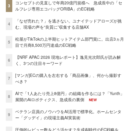
コンセプトの見直しで年商20億円規模へ 急成長中の「セ
3
ルフレジ専用エコバッグORIBA」のEC戦略
「なぜ売れた？」を逃さない。ユナイテッドアローズが挑
4
む、現場の声を“良質に”収集する店舗AX
松屋がTikTokの上半期ヒットアイテム部門賞に。出店3ヵ月
5
目で月商8,500万円達成のEC戦略
【NRF APAC 2026 現地レポート】逸見光次郎氏が読み解
6
く、3つの注目キーワード
[マンガ]ECの購入を左右する「商品画像」、何から撮影す
7
べき？
AIで「1人あたり売上8億円」の組織を作るには？「Yunth」
8
展開のAiロボティクス、急成長の裏側
NEW
ベテラン店員のノウハウをAI活用で標準化。ホームセンタ
9
ー「グッデイ」の現場主義AI実装術
圧倒的レビュー数をどう活かす？生成AI時代のEC戦略を