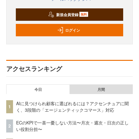
新規会員登録
無料
ログイン
アクセスランキング
今日
月間
AIに見つけられ顧客に選ばれるには？アクセンチュアに聞
1
く、3段階の「エージェンティックコマース」対応
ECのKPIで一喜一憂しない方法〜月次・週次・日次の正し
2
い役割分担〜