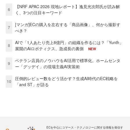
【NRF APAC 2026 現地レポート】逸見光次郎氏が読み解
6
く、3つの注目キーワード
[マンガ]ECの購入を左右する「商品画像」、何から撮影す
7
べき？
AIで「1人あたり売上8億円」の組織を作るには？「Yunth」
8
展開のAiロボティクス、急成長の裏側
NEW
ベテラン店員のノウハウをAI活用で標準化。ホームセンタ
9
ー「グッデイ」の現場主義AI実装術
圧倒的レビュー数をどう活かす？生成AI時代のEC戦略を
10
「and ST」が語る
ECを中心にコマース・テクノロジーに関する情報を発信す