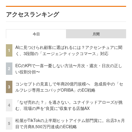
アクセスランキング
今日
月間
AIに見つけられ顧客に選ばれるには？アクセンチュアに聞
1
く、3段階の「エージェンティックコマース」対応
ECのKPIで一喜一憂しない方法〜月次・週次・日次の正し
2
い役割分担〜
コンセプトの見直しで年商20億円規模へ 急成長中の「セ
3
ルフレジ専用エコバッグORIBA」のEC戦略
「なぜ売れた？」を逃さない。ユナイテッドアローズが挑
4
む、現場の声を“良質に”収集する店舗AX
松屋がTikTokの上半期ヒットアイテム部門賞に。出店3ヵ月
5
目で月商8,500万円達成のEC戦略