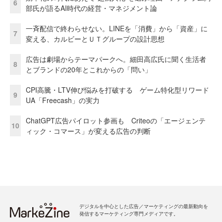
6
部氏が語るAI時代の経営・マネジメント論
一斉配信で終わらせない。LINEを「消費」から「資産」に
7
変える、カルビーとＵＴグループの設計思想
広告は劇場からテーマパークへ。細田高広氏に聞く生活者
8
とブランドの20年とこれからの「問い」
CPI高騰・LTV伸び悩みを打破する ゲーム特化型リワード
9
UA「Freecash」の実力
ChatGPT広告パイロット参画も Criteoの「エージェンテ
10
ィック・コマース」が変える広告の判断
デジタルを中心とした広告／マーケティングの最新動向を
発信するマーケティング専門メディアです。