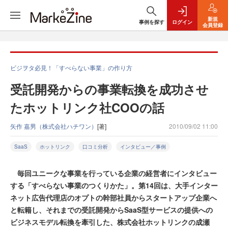
新規
事例を探す
ログイン
会員登録
ビジヲタ必見！「すべらない事業」の作り方
受託開発からの事業転換を成功させ
たホットリンク社COOの話
矢作 嘉男（株式会社ハチワン）
[著]
2010/09/02 11:00
SaaS
ホットリンク
口コミ分析
インタビュー／事例
毎回ユニークな事業を行っている企業の経営者にインタビュー
する「すべらない事業のつくりかた」。第14回は、大手インター
ネット広告代理店のオプトの幹部社員からスタートアップ企業へ
と転籍し、それまでの受託開発からSaaS型サービスの提供への
ビジネスモデル転換を牽引した、株式会社ホットリンクの成瀬