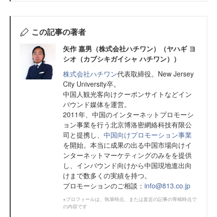
この記事の著者
矢作 嘉男（株式会社ハチワン）（ヤハギ ヨ
シオ（カブシキガイシャ ハチワン））
株式会社ハチワン
代表取締役。New Jersey
City University卒。
中国人観光客向けクーポンサイトなどイン
バウンド媒体を運営。
2011年、中国のインターネットプロモーシ
ョン事業を行う北京博洛密網絡科技有限公
司と提携し、
中国向けプロモーション事業
を開始。本当に成果の出る中国市場向けイ
ンターネットマーケティングのみをを提供
し、インバウンド向けから中国現地進出向
けまで数多くの実績を持つ。
プロモーションのご相談：
info@813.co.jp
※プロフィールは、執筆時点、または直近の記事の寄稿時点で
の内容です