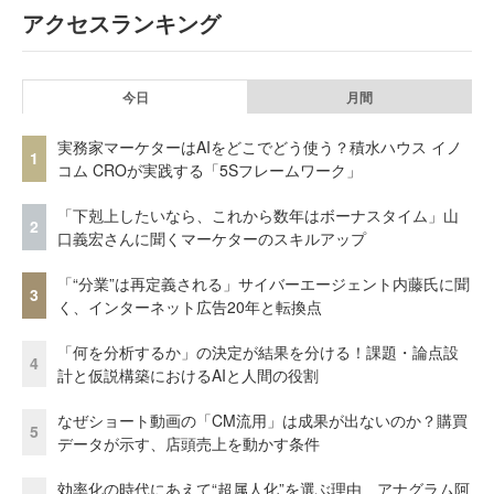
アクセスランキング
今日
月間
実務家マーケターはAIをどこでどう使う？積水ハウス イノ
1
コム CROが実践する「5Sフレームワーク」
「下剋上したいなら、これから数年はボーナスタイム」山
2
口義宏さんに聞くマーケターのスキルアップ
「“分業”は再定義される」サイバーエージェント内藤氏に聞
3
く、インターネット広告20年と転換点
「何を分析するか」の決定が結果を分ける！課題・論点設
4
計と仮説構築におけるAIと人間の役割
なぜショート動画の「CM流用」は成果が出ないのか？購買
5
データが示す、店頭売上を動かす条件
効率化の時代にあえて“超属人化”を選ぶ理由 アナグラム阿