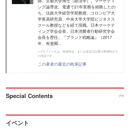
師。京都大学博士（経済学）。マーケティ
ング論専攻。電通で21年実務を経験したの
ち、法政大学経営学部教授、コロンビア大
学客員研究員、中央大学大学院ビジネスス
クール教授などを経て現職。日本マーケテ
ィング学会会長、日本消費者行動研究学会
会長を歴任。『ブランド戦略論』（2017
年、有斐閣...
※プロフィールは、執筆時点、または直近の記事の寄稿時点で
の内容です
この著者の最近の執筆記事
Special Contents
PR
イベント