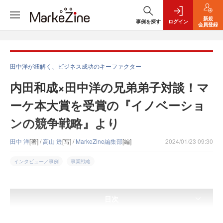
新規
事例を探す
ログイン
会員登録
田中洋が紐解く、ビジネス成功のキーファクター
内田和成×田中洋の兄弟弟子対談！マ
ーケ本大賞を受賞の『イノベーショ
ンの競争戦略』より
田中 洋
[著] /
高山 透
[写] /
MarkeZine編集部
[編]
2024/01/23 09:30
インタビュー／事例
事業戦略
目次