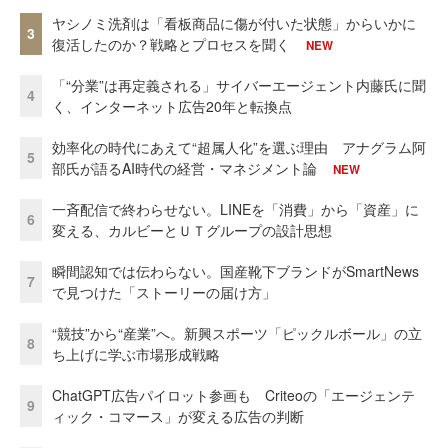
ヤシノミ洗剤は「看板商品に傷が付いた状態」からいかに
3
復活したのか？戦略とプロセスを聞く
NEW
「“分業”は再定義される」サイバーエージェント内藤氏に聞
4
く、インターネット広告20年と転換点
効率化の時代にあえて“超属人化”を選ぶ理由 アナグラム阿
5
部氏が語るAI時代の経営・マネジメント論
NEW
一斉配信で終わらせない。LINEを「消費」から「資産」に
6
変える、カルビーとＵＴグループの設計思想
瞬間認知では伝わらない。国産靴下ブランドがSmartNews
7
で見つけた「ストーリーの届け方」
“競技”から“産業”へ。新興スポーツ「ピックルボール」の立
8
ち上げに学ぶ市場形成戦略
ChatGPT広告パイロット参画も Criteoの「エージェンテ
9
ィック・コマース」が変える広告の判断