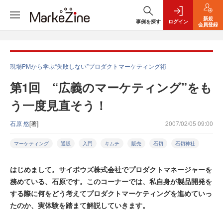
新規
事例を探す
ログイン
会員登録
現場PMから学ぶ“失敗しない”プロダクトマーケティング術
第1回 “広義のマーケティング”をも
う一度見直そう！
石原 悠
[著]
2007/02/05 09:00
マーケティング
通販
入門
キムチ
販売
石切
石切神社
はじめまして。サイボウズ株式会社でプロダクトマネージャーを
務めている、石原です。このコーナーでは、私自身が製品開発を
する際に何をどう考えてプロダクトマーケティングを進めていっ
たのか、実体験を踏まて解説していきます。