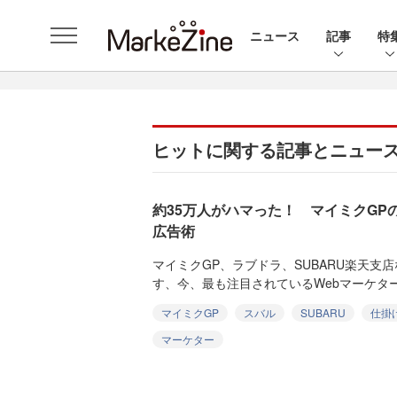
ニュース
記事
特
ヒットに関する記事とニュー
約35万人がハマった！ マイミクGP
広告術
マイミクGP、ラブドラ、SUBARU楽天支
す、今、最も注目されているWebマーケター
マイミクGP
スバル
SUBARU
仕掛
マーケター