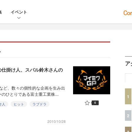
集
イベント
ス
ア
の仕掛け人、スバル鈴木さんの
店など、数々の個性的な企画を生み出
のひとりである富士重工業株...
1
0
け人
ヒット
ラブドラ
2
2010/10/28
3