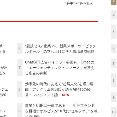
1件中1～1件を表示
4
5
ボー
“競技”から“産業”へ。新興スポーツ「ピック
6
6
ケタ
ルボール」の立ち上げに学ぶ市場形成戦略
ChatGPT広告パイロット参画も Criteoの
7
果が出
7
「エージェンティック・コマース」が変え
上を
る広告の判断
8
効率化の時代にあえて“超属人化”を選ぶ理
ージェ
8
由 アナグラム阿部氏が語るAI時代の経
20
営・マネジメント論
NEW
9
事業とCSRは一体である――生涯ブランド
ラン
9
を目指すオルビスが10代に“セルフケア”を教
10
リーの
える理由