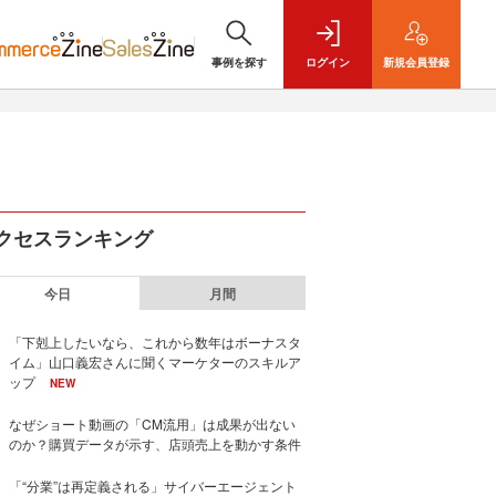
事例を探す
ログイン
新規
会員登録
クセスランキング
今日
月間
「下剋上したいなら、これから数年はボーナスタ
イム」山口義宏さんに聞くマーケターのスキルア
ップ
NEW
なぜショート動画の「CM流用」は成果が出ない
のか？購買データが示す、店頭売上を動かす条件
「“分業”は再定義される」サイバーエージェント