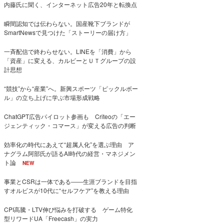
内藤氏に聞く、インターネット広告20年と転換点
瞬間認知では伝わらない。国産靴下ブランドが
SmartNewsで見つけた「ストーリーの届け方」
一斉配信で終わらせない。LINEを「消費」から
「資産」に変える、カルビーとＵＴグループの設
計思想
“競技”から“産業”へ。新興スポーツ「ピックルボー
ル」の立ち上げに学ぶ市場形成戦略
ChatGPT広告パイロット参画も Criteoの「エー
ジェンティック・コマース」が変える広告の判断
効率化の時代にあえて“超属人化”を選ぶ理由 ア
ナグラム阿部氏が語るAI時代の経営・マネジメン
ト論
NEW
事業とCSRは一体である――生涯ブランドを目指
すオルビスが10代に“セルフケア”を教える理由
CPI高騰・LTV伸び悩みを打破する ゲーム特化
型リワードUA「Freecash」の実力