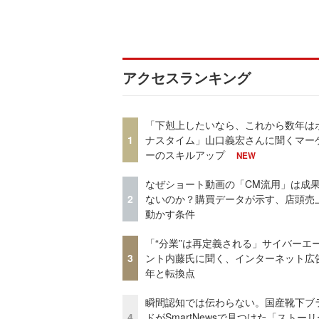
アクセスランキング
「下剋上したいなら、これから数年は
1
ナスタイム」山口義宏さんに聞くマー
ーのスキルアップ
NEW
なぜショート動画の「CM流用」は成
2
ないのか？購買データが示す、店頭売
動かす条件
「“分業”は再定義される」サイバーエ
3
ント内藤氏に聞く、インターネット広告
年と転換点
瞬間認知では伝わらない。国産靴下ブ
4
ドがSmartNewsで見つけた「ストー