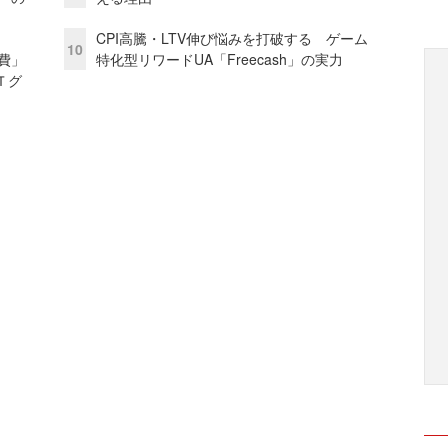
CPI高騰・LTV伸び悩みを打破する ゲーム
10
費」
特化型リワードUA「Freecash」の実力
Ｔグ