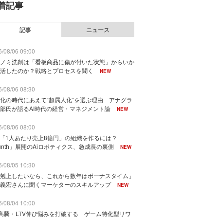
着記事
記事
ニュース
/08/06 09:00
ノミ洗剤は「看板商品に傷が付いた状態」からいか
活したのか？戦略とプロセスを聞く
NEW
/08/06 08:30
化の時代にあえて“超属人化”を選ぶ理由 アナグラ
部氏が語るAI時代の経営・マネジメント論
NEW
/08/06 08:00
で「1人あたり売上8億円」の組織を作るには？
unth」展開のAiロボティクス、急成長の裏側
NEW
/08/05 10:30
剋上したいなら、これから数年はボーナスタイム」
義宏さんに聞くマーケターのスキルアップ
NEW
/08/04 10:00
I高騰・LTV伸び悩みを打破する ゲーム特化型リワ