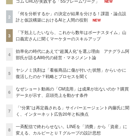
コム CROが実践する「5Sフレームワーク」
NEW
「何を分析するか」の決定が結果を分ける！課題・論点設
2
計と仮説構築におけるAIと人間の役割
NEW
「下剋上したいなら、これから数年はボーナスタイム」山
3
口義宏さんに聞くマーケターのスキルアップ
効率化の時代にあえて“超属人化”を選ぶ理由 アナグラム阿
4
部氏が語るAI時代の経営・マネジメント論
ヤシノミ洗剤は「看板商品に傷が付いた状態」からいかに
5
復活したのか？戦略とプロセスを聞く
なぜショート動画の「CM流用」は成果が出ないのか？購買
6
データが示す、店頭売上を動かす条件
「“分業”は再定義される」サイバーエージェント内藤氏に聞
7
く、インターネット広告20年と転換点
一斉配信で終わらせない。LINEを「消費」から「資産」に
8
変える、カルビーとＵＴグループの設計思想