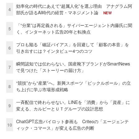
効率化の時代にあえて“超属人化”を選ぶ理由 アナグラム阿
4
部氏が語るAI時代の経営・マネジメント論
NEW
「“分業”は再定義される」サイバーエージェント内藤氏に聞
5
く、インターネット広告20年と転換点
プロも陥る「確証バイアス」を回避して「顧客の本音」を
6
引き出すには？インタビュー4つのコツ
瞬間認知では伝わらない。国産靴下ブランドがSmartNews
7
で見つけた「ストーリーの届け方」
“競技”から“産業”へ。新興スポーツ「ピックルボール」の立
8
ち上げに学ぶ市場形成戦略
一斉配信で終わらせない。LINEを「消費」から「資産」に
9
変える、カルビーとＵＴグループの設計思想
ChatGPT広告パイロット参画も Criteoの「エージェンテ
10
ィック・コマース」が変える広告の判断