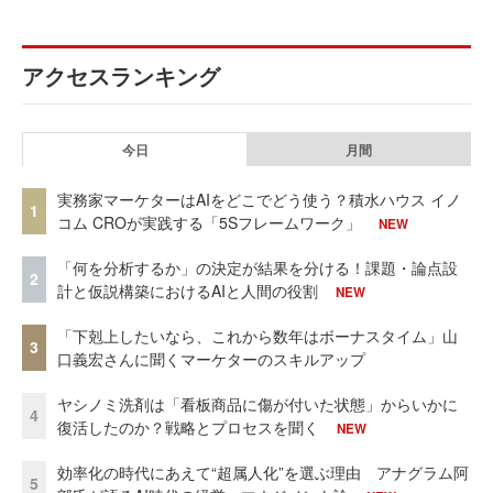
アクセスランキング
今日
月間
実務家マーケターはAIをどこでどう使う？積水ハウス イノ
1
コム CROが実践する「5Sフレームワーク」
NEW
「何を分析するか」の決定が結果を分ける！課題・論点設
2
計と仮説構築におけるAIと人間の役割
NEW
「下剋上したいなら、これから数年はボーナスタイム」山
3
口義宏さんに聞くマーケターのスキルアップ
ヤシノミ洗剤は「看板商品に傷が付いた状態」からいかに
4
復活したのか？戦略とプロセスを聞く
NEW
効率化の時代にあえて“超属人化”を選ぶ理由 アナグラム阿
5