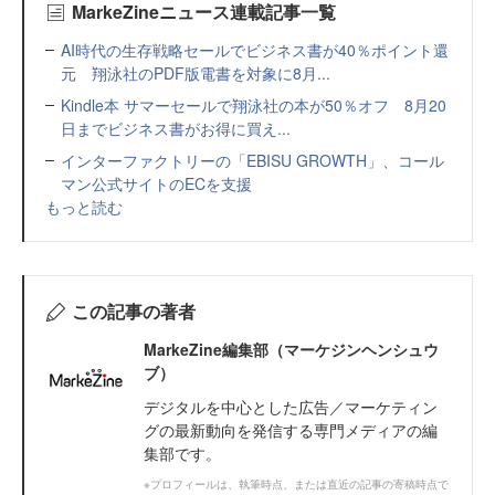
MarkeZineニュース連載記事一覧
AI時代の生存戦略セールでビジネス書が40％ポイント還
元 翔泳社のPDF版電書を対象に8月...
Kindle本 サマーセールで翔泳社の本が50％オフ 8月20
日までビジネス書がお得に買え...
インターファクトリーの「EBISU GROWTH」、コール
マン公式サイトのECを支援
もっと読む
この記事の著者
MarkeZine編集部（マーケジンヘンシュウ
ブ）
デジタルを中心とした広告／マーケティン
グの最新動向を発信する専門メディアの編
集部です。
※プロフィールは、執筆時点、または直近の記事の寄稿時点で