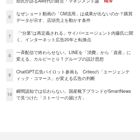
部氏が語るAI時代の経営・マネジメント論
NEW
なぜショート動画の「CM流用」は成果が出ないのか？購買
6
データが示す、店頭売上を動かす条件
「“分業”は再定義される」サイバーエージェント内藤氏に聞
7
く、インターネット広告20年と転換点
一斉配信で終わらせない。LINEを「消費」から「資産」に
8
変える、カルビーとＵＴグループの設計思想
ChatGPT広告パイロット参画も Criteoの「エージェンテ
9
ィック・コマース」が変える広告の判断
瞬間認知では伝わらない。国産靴下ブランドがSmartNews
10
で見つけた「ストーリーの届け方」