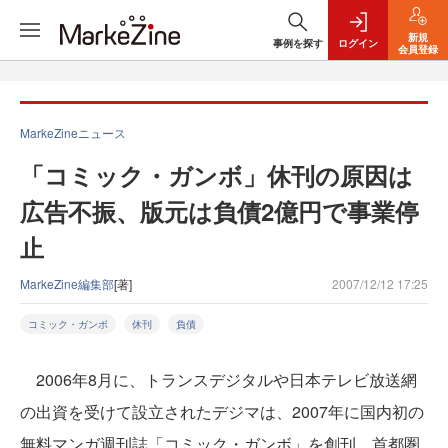
新規
事例を探す
ログイン
会員登録
MarkeZineニュース
「コミック・ガンボ」休刊の原因は
広告不振、版元は負債2億円で事業停
止
MarkeZine編集部
[著]
2007/12/12 17:25
コミック・ガンボ
休刊
負債
2006年8月に、トランスデジタルや日本テレビ放送網
の出資を受けて設立されたデジマは、2007年に国内初の
無料マンガ週刊誌「コミック・ガンボ」を創刊。首都圏