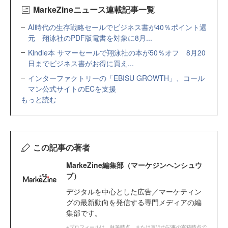
MarkeZineニュース連載記事一覧
AI時代の生存戦略セールでビジネス書が40％ポイント還
元 翔泳社のPDF版電書を対象に8月...
Kindle本 サマーセールで翔泳社の本が50％オフ 8月20
日までビジネス書がお得に買え...
インターファクトリーの「EBISU GROWTH」、コール
マン公式サイトのECを支援
もっと読む
この記事の著者
MarkeZine編集部（マーケジンヘンシュウ
ブ）
デジタルを中心とした広告／マーケティン
グの最新動向を発信する専門メディアの編
集部です。
※プロフィールは、執筆時点、または直近の記事の寄稿時点で