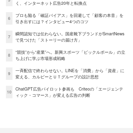
く、インターネット広告20年と転換点
プロも陥る「確証バイアス」を回避して「顧客の本音」を
6
引き出すには？インタビュー4つのコツ
瞬間認知では伝わらない。国産靴下ブランドがSmartNews
7
で見つけた「ストーリーの届け方」
“競技”から“産業”へ。新興スポーツ「ピックルボール」の立
8
ち上げに学ぶ市場形成戦略
一斉配信で終わらせない。LINEを「消費」から「資産」に
9
変える、カルビーとＵＴグループの設計思想
ChatGPT広告パイロット参画も Criteoの「エージェンテ
10
ィック・コマース」が変える広告の判断