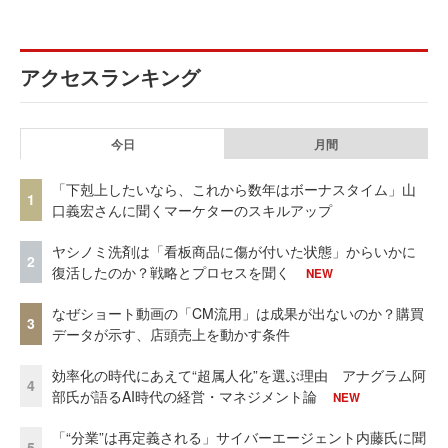
アクセスランキング
今日
月間
「下剋上したいなら、これから数年はボーナスタイム」山
1
口義宏さんに聞くマーケターのスキルアップ
ヤシノミ洗剤は「看板商品に傷が付いた状態」からいかに
2
復活したのか？戦略とプロセスを聞く
NEW
なぜショート動画の「CM流用」は成果が出ないのか？購買
3
データが示す、店頭売上を動かす条件
効率化の時代にあえて“超属人化”を選ぶ理由 アナグラム阿
4
部氏が語るAI時代の経営・マネジメント論
NEW
「“分業”は再定義される」サイバーエージェント内藤氏に聞
5