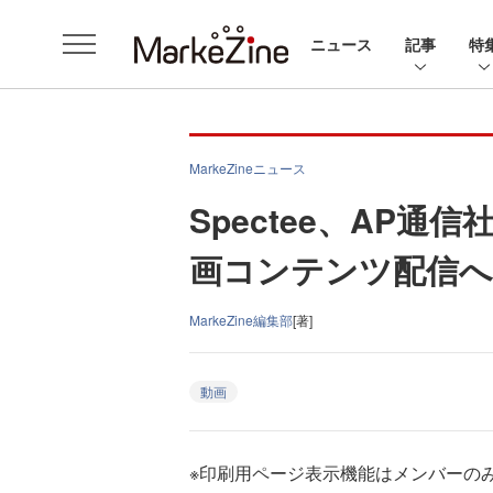
ニュース
記事
特
MarkeZineニュース
Spectee、AP
画コンテンツ配信へ
MarkeZine編集部
[著]
動画
※印刷用ページ表示機能はメンバーの