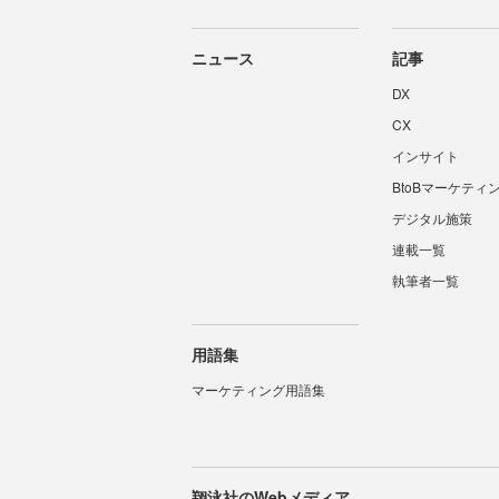
ニュース
記事
DX
CX
インサイト
BtoBマーケティ
デジタル施策
連載一覧
執筆者一覧
用語集
マーケティング用語集
翔泳社のWebメディア