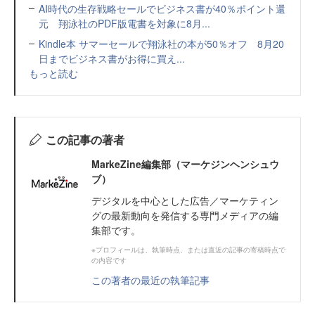
AI時代の生存戦略セールでビジネス書が40％ポイント還
元 翔泳社のPDF版電書を対象に8月...
Kindle本 サマーセールで翔泳社の本が50％オフ 8月20
日までビジネス書がお得に買え...
もっと読む
この記事の著者
MarkeZine編集部（マーケジンヘンシュウ
ブ）
デジタルを中心とした広告／マーケティン
グの最新動向を発信する専門メディアの編
集部です。
※プロフィールは、執筆時点、または直近の記事の寄稿時点で
の内容です
この著者の最近の執筆記事