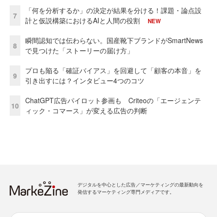
「何を分析するか」の決定が結果を分ける！課題・論点設
7
計と仮説構築におけるAIと人間の役割
NEW
瞬間認知では伝わらない。国産靴下ブランドがSmartNews
8
で見つけた「ストーリーの届け方」
プロも陥る「確証バイアス」を回避して「顧客の本音」を
9
引き出すには？インタビュー4つのコツ
ChatGPT広告パイロット参画も Criteoの「エージェンテ
10
ィック・コマース」が変える広告の判断
デジタルを中心とした広告／マーケティングの最新動向を
発信するマーケティング専門メディアです。