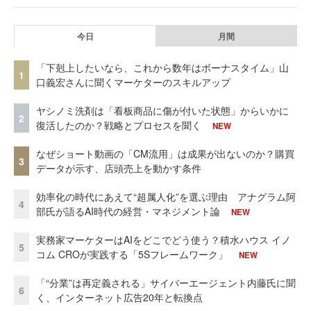
今日
月間
「下剋上したいなら、これから数年はボーナスタイム」山
1
口義宏さんに聞くマーケターのスキルアップ
ヤシノミ洗剤は「看板商品に傷が付いた状態」からいかに
2
復活したのか？戦略とプロセスを聞く
NEW
なぜショート動画の「CM流用」は成果が出ないのか？購買
3
データが示す、店頭売上を動かす条件
効率化の時代にあえて“超属人化”を選ぶ理由 アナグラム阿
4
部氏が語るAI時代の経営・マネジメント論
NEW
実務家マーケターはAIをどこでどう使う？積水ハウス イノ
5
コム CROが実践する「5Sフレームワーク」
NEW
「“分業”は再定義される」サイバーエージェント内藤氏に聞
6
く、インターネット広告20年と転換点