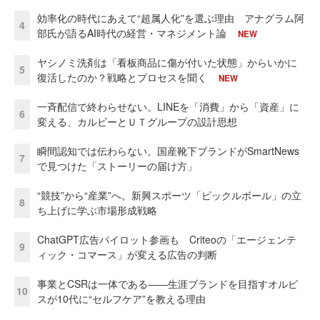
効率化の時代にあえて“超属人化”を選ぶ理由 アナグラム阿
4
部氏が語るAI時代の経営・マネジメント論
NEW
ヤシノミ洗剤は「看板商品に傷が付いた状態」からいかに
5
復活したのか？戦略とプロセスを聞く
NEW
一斉配信で終わらせない。LINEを「消費」から「資産」に
6
変える、カルビーとＵＴグループの設計思想
瞬間認知では伝わらない。国産靴下ブランドがSmartNews
7
で見つけた「ストーリーの届け方」
“競技”から“産業”へ。新興スポーツ「ピックルボール」の立
8
ち上げに学ぶ市場形成戦略
ChatGPT広告パイロット参画も Criteoの「エージェンテ
9
ィック・コマース」が変える広告の判断
事業とCSRは一体である――生涯ブランドを目指すオルビ
10
スが10代に“セルフケア”を教える理由