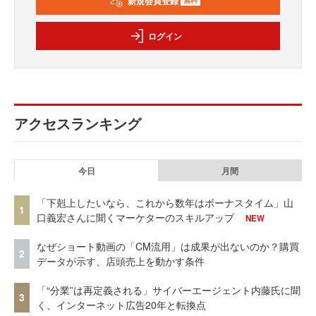
新規会員登録
無料
ログイン
アクセスランキング
今日
月間
「下剋上したいなら、これから数年はボーナスタイム」山
1
口義宏さんに聞くマーケターのスキルアップ
NEW
なぜショート動画の「CM流用」は成果が出ないのか？購買
2
データが示す、店頭売上を動かす条件
「“分業”は再定義される」サイバーエージェント内藤氏に聞
3
く、インターネット広告20年と転換点