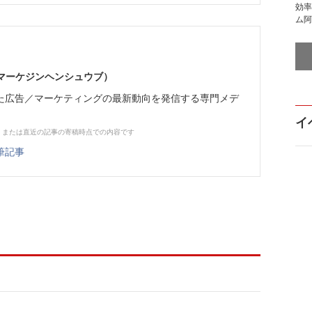
効率
ム阿
部（マーケジンヘンシュウブ）
た広告／マーケティングの最新動向を発信する専門メデ
イ
、または直近の記事の寄稿時点での内容です
筆記事