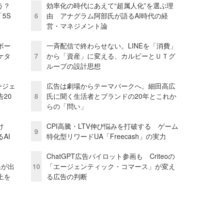
う？
効率化の時代にあえて“超属人化”を選ぶ理
5S
6
由 アナグラム阿部氏が語るAI時代の経
営・マネジメント論
ボー
一斉配信で終わらせない。LINEを「消費」
ケタ
7
から「資産」に変える、カルビーとＵＴグ
ループの設計思想
ージェ
広告は劇場からテーマパークへ。細田高広
20
8
氏に聞く生活者とブランドの20年とこれか
らの「問い」
け
CPI高騰・LTV伸び悩みを打破する ゲーム
9
AI
特化型リワードUA「Freecash」の実力
ChatGPT広告パイロット参画も Criteoの
果が出
10
「エージェンティック・コマース」が変え
上を
る広告の判断