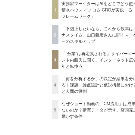
実務家マーケターはAIをどこでどう使
1
積水ハウス イノコム CROが実践する「
フレームワーク」
「下剋上したいなら、これから数年は
2
ナスタイム」山口義宏さんに聞くマー
ーのスキルアップ
「“分業”は再定義される」サイバーエ
3
ント内藤氏に聞く、インターネット広告
年と転換点
「何を分析するか」の決定が結果を分
4
る！課題・論点設計と仮説構築における
と人間の役割
なぜショート動画の「CM流用」は成
5
ないのか？購買データが示す、店頭売
動かす条件