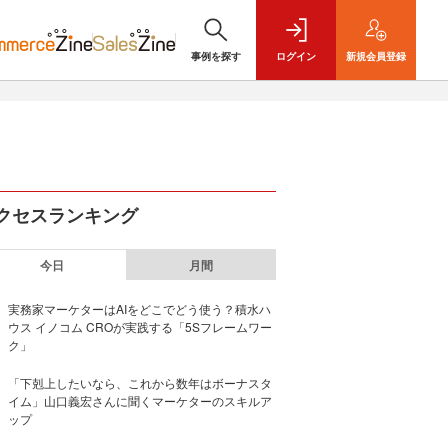
事例を探す
ログイン
新規
会員登録
クセスランキング
今日
月間
実務家マーケターはAIをどこでどう使う？積水ハ
ウス イノコム CROが実践する「5Sフレームワー
ク」
「下剋上したいなら、これから数年はボーナスタ
イム」山口義宏さんに聞くマーケターのスキルア
ップ