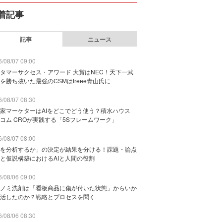
着記事
記事
ニュース
/08/07 09:00
タマーサクセス・アワード 大賞はNEC！天下一武
を勝ち抜いた最強のCSMはfreee青山氏に
/08/07 08:30
家マーケターはAIをどこでどう使う？積水ハウス
コム CROが実践する「5Sフレームワーク」
/08/07 08:00
を分析するか」の決定が結果を分ける！課題・論点
と仮説構築におけるAIと人間の役割
/08/06 09:00
ノミ洗剤は「看板商品に傷が付いた状態」からいか
活したのか？戦略とプロセスを聞く
/08/06 08:30