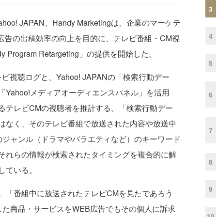
3
 JAPAN、Handy Marketingは、企業のマーケテ
4
B広告の出稿効率の向上を目的に、テレビ番組・CM視
ogram Retargeting」の提供を開始した。
5
視聴ログと、Yahoo! JAPANの「検索行動デー
Yahoo!メディアオーディエンスパネル」を活用
6
るテレビCMの視聴者を推計する。「検索行動デー
はなく、そのテレビ番組で放送された内容や放送中
7
のジャンル（ドラマやバラエティなど）のキーワード
それらの情報が検索されたタイミングを複合的に解
8
している。
9
「番組中に放送されたテレビCMを見たであろう
した商品・サービスをWEB広告でもその個人に訴求
10