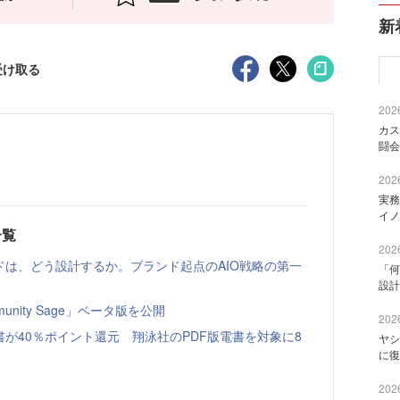
新
受け取る
2026
カス
闘会
2026
実務
イノ
一覧
2026
ドは、どう設計するか。ブランド起点のAIO戦略の第一
「何
設計
nity Sage」ベータ版を公開
2026
書が40％ポイント還元 翔泳社のPDF版電書を対象に8
ヤシ
に復
2026