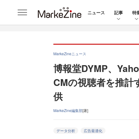
ニュース
記事
特
MarkeZineニュース
博報堂DYMP、Yaho
CMの視聴者を推計
供
MarkeZine編集部
[著]
データ分析
広告最適化