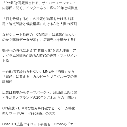
「“分業”は再定義される」サイバーエージェント
内藤氏に聞く、インターネット広告20年と転換点
「何を分析するか」の決定が結果を分ける！課
題・論点設計と仮説構築におけるAIと人間の役割
なぜショート動画の「CM流用」は成果が出ない
のか？購買データが示す、店頭売上を動かす条件
効率化の時代にあえて“超属人化”を選ぶ理由 ア
ナグラム阿部氏が語るAI時代の経営・マネジメン
ト論
一斉配信で終わらせない。LINEを「消費」から
「資産」に変える、カルビーとＵＴグループの設
計思想
広告は劇場からテーマパークへ。細田高広氏に聞
く生活者とブランドの20年とこれからの「問い」
CPI高騰・LTV伸び悩みを打破する ゲーム特化
型リワードUA「Freecash」の実力
ChatGPT広告パイロット参画も Criteoの「エー