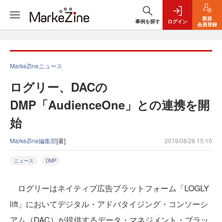
新規
事例を探す
ログイン
会員登録
MarkeZineニュース
ログリー、DACの
DMP「AudienceOne」との連携を開
始
MarkeZine編集部
[著]
2019/08/26 15:10
ニュース
DMP
ログリーはネイティブ広告プラットフォーム「LOGLY
lift」においてデジタル・アドバタイジング・コンソーシ
アム（DAC）が提供するデータ・マネジメント・プラッ