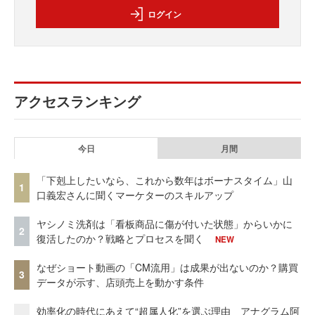
ログイン
アクセスランキング
今日
月間
「下剋上したいなら、これから数年はボーナスタイム」山
1
口義宏さんに聞くマーケターのスキルアップ
ヤシノミ洗剤は「看板商品に傷が付いた状態」からいかに
2
復活したのか？戦略とプロセスを聞く
NEW
なぜショート動画の「CM流用」は成果が出ないのか？購買
3
データが示す、店頭売上を動かす条件
効率化の時代にあえて“超属人化”を選ぶ理由 アナグラム阿