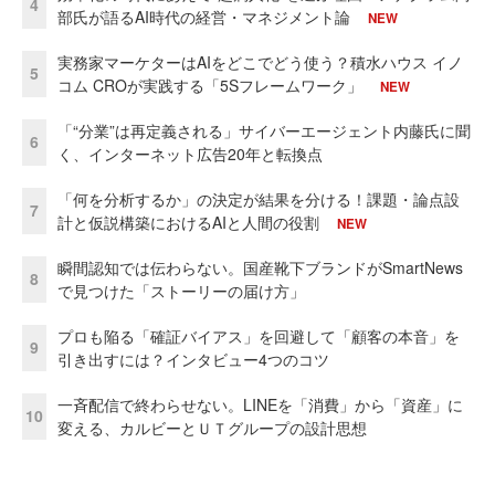
4
部氏が語るAI時代の経営・マネジメント論
NEW
実務家マーケターはAIをどこでどう使う？積水ハウス イノ
5
コム CROが実践する「5Sフレームワーク」
NEW
「“分業”は再定義される」サイバーエージェント内藤氏に聞
6
く、インターネット広告20年と転換点
「何を分析するか」の決定が結果を分ける！課題・論点設
7
計と仮説構築におけるAIと人間の役割
NEW
瞬間認知では伝わらない。国産靴下ブランドがSmartNews
8
で見つけた「ストーリーの届け方」
プロも陥る「確証バイアス」を回避して「顧客の本音」を
9
引き出すには？インタビュー4つのコツ
一斉配信で終わらせない。LINEを「消費」から「資産」に
10
変える、カルビーとＵＴグループの設計思想