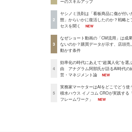
ーのスキルアップ
ヤシノミ洗剤は「看板商品に傷が付い
2
態」からいかに復活したのか？戦略と
セスを聞く
NEW
なぜショート動画の「CM流用」は成
3
ないのか？購買データが示す、店頭売
動かす条件
効率化の時代にあえて“超属人化”を選
4
由 アナグラム阿部氏が語るAI時代の
営・マネジメント論
NEW
実務家マーケターはAIをどこでどう使
5
積水ハウス イノコム CROが実践する「
フレームワーク」
NEW