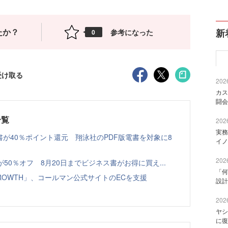
たか？
新
参考になった
0
受け取る
2026
カス
闘会
一覧
2026
実務
書が40％ポイント還元 翔泳社のPDF版電書を対象に8
イノ
2026
本が50％オフ 8月20日までビジネス書がお得に買え...
「何
GROWTH」、コールマン公式サイトのECを支援
設計
2026
ヤシ
に復