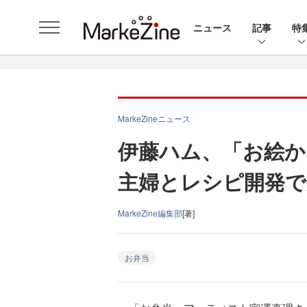
ニュース
記事
特
MarkeZineニュース
伊藤ハム、「お絵か
主婦とレシピ開発で
MarkeZine編集部
[著]
お弁当