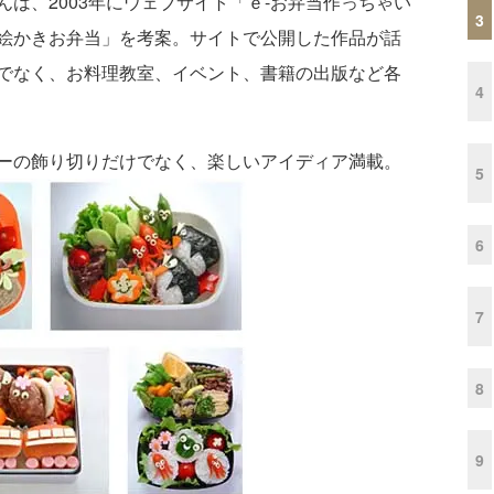
は、2003年にウェブサイト「ｅ-お弁当作っちゃい
3
絵かきお弁当」を考案。サイトで公開した作品が話
でなく、お料理教室、イベント、書籍の出版など各
4
ーの飾り切りだけでなく、楽しいアイディア満載。
5
6
7
8
9