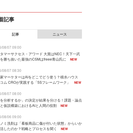
着記事
記事
ニュース
/08/07 09:00
タマーサクセス・アワード 大賞はNEC！天下一武
を勝ち抜いた最強のCSMはfreee青山氏に
NEW
/08/07 08:30
家マーケターはAIをどこでどう使う？積水ハウス
コム CROが実践する「5Sフレームワーク」
NEW
/08/07 08:00
を分析するか」の決定が結果を分ける！課題・論点
と仮説構築におけるAIと人間の役割
NEW
/08/06 09:00
ノミ洗剤は「看板商品に傷が付いた状態」からいか
活したのか？戦略とプロセスを聞く
NEW