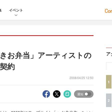
集
イベント
きお弁当」アーティストの
ア
契約
2008/04/25 12:50
1
通知
2