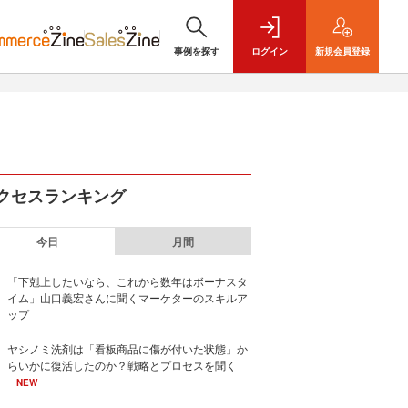
事例を探す
ログイン
新規
会員登録
クセスランキング
今日
月間
「下剋上したいなら、これから数年はボーナスタ
イム」山口義宏さんに聞くマーケターのスキルア
ップ
ヤシノミ洗剤は「看板商品に傷が付いた状態」か
らいかに復活したのか？戦略とプロセスを聞く
NEW