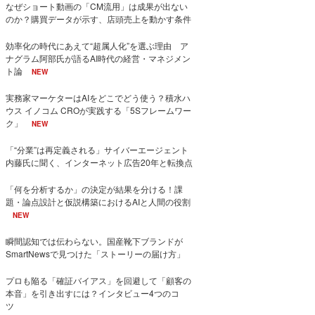
なぜショート動画の「CM流用」は成果が出ない
のか？購買データが示す、店頭売上を動かす条件
効率化の時代にあえて“超属人化”を選ぶ理由 ア
ナグラム阿部氏が語るAI時代の経営・マネジメン
ト論
NEW
実務家マーケターはAIをどこでどう使う？積水ハ
ウス イノコム CROが実践する「5Sフレームワー
ク」
NEW
「“分業”は再定義される」サイバーエージェント
内藤氏に聞く、インターネット広告20年と転換点
「何を分析するか」の決定が結果を分ける！課
題・論点設計と仮説構築におけるAIと人間の役割
NEW
瞬間認知では伝わらない。国産靴下ブランドが
SmartNewsで見つけた「ストーリーの届け方」
プロも陥る「確証バイアス」を回避して「顧客の
本音」を引き出すには？インタビュー4つのコ
ツ