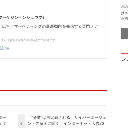
2026
効率
部（マーケジンヘンシュウブ）
ム阿
た広告／マーケティングの最新動向を発信する専門メデ
、または直近の記事の寄稿時点での内容です
筆記事
イ
ボー
「“分業”は再定義される」サイバーエージェ
ケタ
6
ント内藤氏に聞く、インターネット広告20