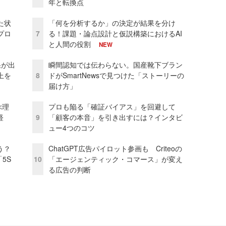
年と転換点
た状
「何を分析するか」の決定が結果を分け
プロ
7
る！課題・論点設計と仮説構築におけるAI
と人間の役割
NEW
果が出
瞬間認知では伝わらない。国産靴下ブラン
上を
8
ドがSmartNewsで見つけた「ストーリーの
届け方」
ぶ理
プロも陥る「確証バイアス」を回避して
経
9
「顧客の本音」を引き出すには？インタビ
ュー4つのコツ
う？
ChatGPT広告パイロット参画も Criteoの
5S
10
「エージェンティック・コマース」が変え
る広告の判断