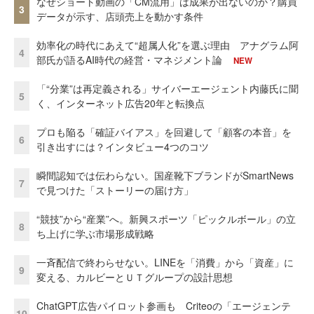
なぜショート動画の「CM流用」は成果が出ないのか？購買
3
データが示す、店頭売上を動かす条件
効率化の時代にあえて“超属人化”を選ぶ理由 アナグラム阿
4
部氏が語るAI時代の経営・マネジメント論
NEW
「“分業”は再定義される」サイバーエージェント内藤氏に聞
5
く、インターネット広告20年と転換点
プロも陥る「確証バイアス」を回避して「顧客の本音」を
6
引き出すには？インタビュー4つのコツ
瞬間認知では伝わらない。国産靴下ブランドがSmartNews
7
で見つけた「ストーリーの届け方」
“競技”から“産業”へ。新興スポーツ「ピックルボール」の立
8
ち上げに学ぶ市場形成戦略
一斉配信で終わらせない。LINEを「消費」から「資産」に
9
変える、カルビーとＵＴグループの設計思想
ChatGPT広告パイロット参画も Criteoの「エージェンテ
10