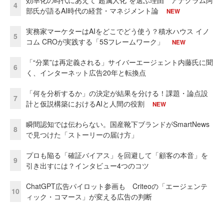
4
部氏が語るAI時代の経営・マネジメント論
NEW
実務家マーケターはAIをどこでどう使う？積水ハウス イノ
5
コム CROが実践する「5Sフレームワーク」
NEW
「“分業”は再定義される」サイバーエージェント内藤氏に聞
6
く、インターネット広告20年と転換点
「何を分析するか」の決定が結果を分ける！課題・論点設
7
計と仮説構築におけるAIと人間の役割
NEW
瞬間認知では伝わらない。国産靴下ブランドがSmartNews
8
で見つけた「ストーリーの届け方」
プロも陥る「確証バイアス」を回避して「顧客の本音」を
9
引き出すには？インタビュー4つのコツ
ChatGPT広告パイロット参画も Criteoの「エージェンテ
10
ィック・コマース」が変える広告の判断