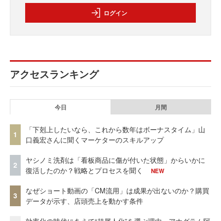
ログイン
アクセスランキング
今日
月間
「下剋上したいなら、これから数年はボーナスタイム」山
1
口義宏さんに聞くマーケターのスキルアップ
ヤシノミ洗剤は「看板商品に傷が付いた状態」からいかに
2
復活したのか？戦略とプロセスを聞く
NEW
なぜショート動画の「CM流用」は成果が出ないのか？購買
3
データが示す、店頭売上を動かす条件
効率化の時代にあえて“超属人化”を選ぶ理由 アナグラム阿