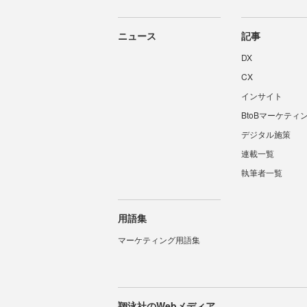
ニュース
記事
DX
CX
インサイト
BtoBマーケティ
デジタル施策
連載一覧
執筆者一覧
用語集
マーケティング用語集
翔泳社のWebメディア