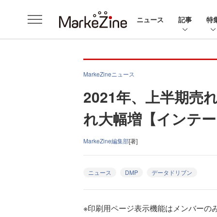
ニュース
記事
特
MarkeZineニュース
2021年、上半期
れ大幅増【インテー
MarkeZine編集部
[著]
ニュース
DMP
データドリブン
※印刷用ページ表示機能はメンバーの