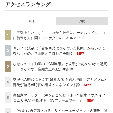
アクセスランキング
今日
月間
「下剋上したいなら、これから数年はボーナスタイム」山
1
口義宏さんに聞くマーケターのスキルアップ
ヤシノミ洗剤は「看板商品に傷が付いた状態」からいかに
2
復活したのか？戦略とプロセスを聞く
NEW
なぜショート動画の「CM流用」は成果が出ないのか？購買
3
データが示す、店頭売上を動かす条件
効率化の時代にあえて“超属人化”を選ぶ理由 アナグラム阿
4
部氏が語るAI時代の経営・マネジメント論
NEW
実務家マーケターはAIをどこでどう使う？積水ハウス イノ
5
コム CROが実践する「5Sフレームワーク」
NEW
「“分業”は再定義される」サイバーエージェント内藤氏に聞