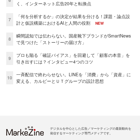
6
く、インターネット広告20年と転換点
「何を分析するか」の決定が結果を分ける！課題・論点設
7
計と仮説構築におけるAIと人間の役割
NEW
瞬間認知では伝わらない。国産靴下ブランドがSmartNews
8
で見つけた「ストーリーの届け方」
プロも陥る「確証バイアス」を回避して「顧客の本音」を
9
引き出すには？インタビュー4つのコツ
一斉配信で終わらせない。LINEを「消費」から「資産」に
10
変える、カルビーとＵＴグループの設計思想
デジタルを中心とした広告／マーケティングの最新動向を
発信するマーケティング専門メディアです。