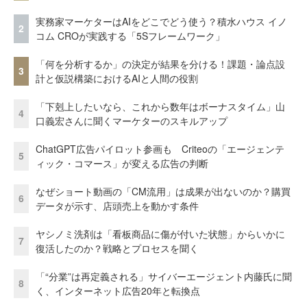
実務家マーケターはAIをどこでどう使う？積水ハウス イノ
2
コム CROが実践する「5Sフレームワーク」
「何を分析するか」の決定が結果を分ける！課題・論点設
3
計と仮説構築におけるAIと人間の役割
「下剋上したいなら、これから数年はボーナスタイム」山
4
口義宏さんに聞くマーケターのスキルアップ
ChatGPT広告パイロット参画も Criteoの「エージェンテ
5
ィック・コマース」が変える広告の判断
なぜショート動画の「CM流用」は成果が出ないのか？購買
6
データが示す、店頭売上を動かす条件
ヤシノミ洗剤は「看板商品に傷が付いた状態」からいかに
7
復活したのか？戦略とプロセスを聞く
「“分業”は再定義される」サイバーエージェント内藤氏に聞
8
く、インターネット広告20年と転換点