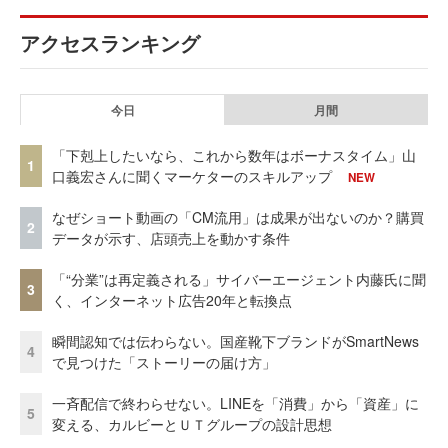
アクセスランキング
今日
月間
「下剋上したいなら、これから数年はボーナスタイム」山
1
口義宏さんに聞くマーケターのスキルアップ
NEW
なぜショート動画の「CM流用」は成果が出ないのか？購買
2
データが示す、店頭売上を動かす条件
「“分業”は再定義される」サイバーエージェント内藤氏に聞
3
く、インターネット広告20年と転換点
瞬間認知では伝わらない。国産靴下ブランドがSmartNews
4
で見つけた「ストーリーの届け方」
一斉配信で終わらせない。LINEを「消費」から「資産」に
5
変える、カルビーとＵＴグループの設計思想