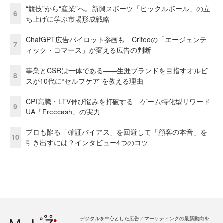
“競技”から“産業”へ。新興スポーツ「ピックルボール」の立
6
ち上げに学ぶ市場形成戦略
ChatGPT広告パイロット参画も Criteoの「エージェンテ
7
ィック・コマース」が変える広告の判断
事業とCSRは一体である――生涯ブランドを目指すオルビ
8
スが10代に“セルフケア”を教える理由
CPI高騰・LTV伸び悩みを打破する ゲーム特化型リワード
9
UA「Freecash」の実力
プロも陥る「確証バイアス」を回避して「顧客の本音」を
10
引き出すには？インタビュー4つのコツ
デジタルを中心とした広告／マーケティングの最新動向を