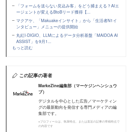
「フォームを送らない見込み客」をどう捕まえる？AIエ
ージェントが変えるBtoBリード獲得【...
マクアケ、「Makuakeインサイト」から「生活者N1イ
ンタビュー」メニューの提供開始
丸紅I-DIGIO、LLMによるデータ分析基盤「MAIDOA AI
ASSIST」を9月1...
もっと読む
この記事の著者
MarkeZine編集部（マーケジンヘンシュウ
ブ）
デジタルを中心とした広告／マーケティン
グの最新動向を発信する専門メディアの編
集部です。
※プロフィールは、執筆時点、または直近の記事の寄稿時点で
の内容です