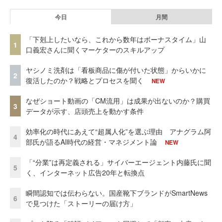
今日
月間
「下剋上したいなら、これから数年はボーナスタイム」山
1
口義宏さんに聞くマーケターのスキルアップ
ヤシノミ洗剤は「看板商品に傷が付いた状態」からいかに
2
復活したのか？戦略とプロセスを聞く
NEW
なぜショート動画の「CM流用」は成果が出ないのか？購買
3
データが示す、店頭売上を動かす条件
効率化の時代にあえて“超属人化”を選ぶ理由 アナグラム阿
4
部氏が語るAI時代の経営・マネジメント論
NEW
「“分業”は再定義される」サイバーエージェント内藤氏に聞
5
く、インターネット広告20年と転換点
瞬間認知では伝わらない。国産靴下ブランドがSmartNews
6
で見つけた「ストーリーの届け方」