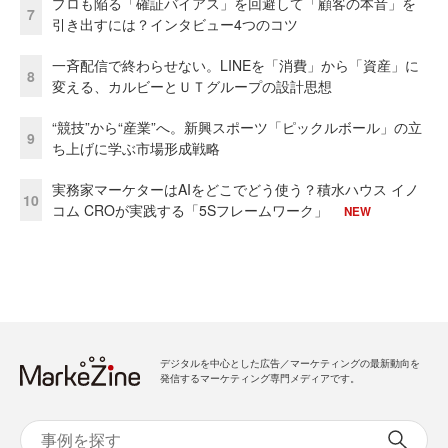
プロも陥る「確証バイアス」を回避して「顧客の本音」を
7
引き出すには？インタビュー4つのコツ
一斉配信で終わらせない。LINEを「消費」から「資産」に
8
変える、カルビーとＵＴグループの設計思想
“競技”から“産業”へ。新興スポーツ「ピックルボール」の立
9
ち上げに学ぶ市場形成戦略
実務家マーケターはAIをどこでどう使う？積水ハウス イノ
10
コム CROが実践する「5Sフレームワーク」
NEW
デジタルを中心とした広告／マーケティングの最新動向を
発信するマーケティング専門メディアです。