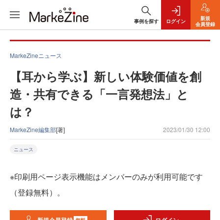
新規
事例を探す
ログイン
会員登録
MarkeZineニュース
【耳から学ぶ】新しい体験価値を創
造・共有できる「一言発想法」と
は？
MarkeZine編集部
[著]
2023/01/30 12:00
ニュース
※印刷用ページ表示機能はメンバーのみが利用可能です
（登録無料）。
無料