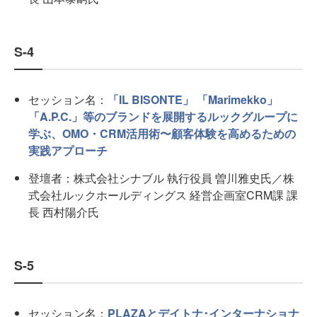
S-4
セッション名：
「IL BISONTE」 「Marimekko」
「A.P.C.」等のブランドを展開するルックグループに
学ぶ、OMO・CRM活⽤術〜顧客体験を⾼めるための
実践アプローチ
登壇者：株式会社シナブル 執行役員 曽川雅史氏／株
式会社ルックホールディングス 経営企画室CRM課 課
長 西村陽介氏
S-5
セッション名：
PLAZAとデイトナ･インターナショナ