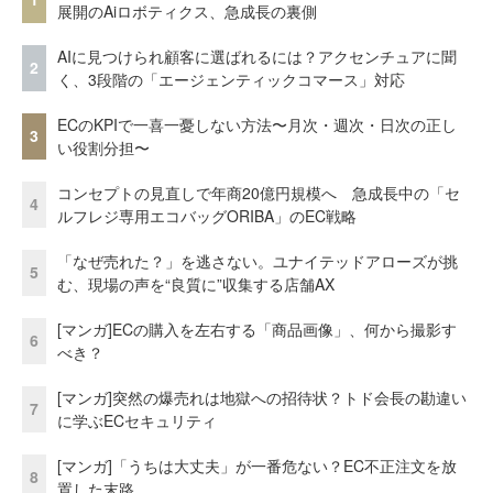
展開のAiロボティクス、急成長の裏側
AIに見つけられ顧客に選ばれるには？アクセンチュアに聞
2
く、3段階の「エージェンティックコマース」対応
ECのKPIで一喜一憂しない方法〜月次・週次・日次の正し
3
い役割分担〜
コンセプトの見直しで年商20億円規模へ 急成長中の「セ
4
ルフレジ専用エコバッグORIBA」のEC戦略
「なぜ売れた？」を逃さない。ユナイテッドアローズが挑
5
む、現場の声を“良質に”収集する店舗AX
[マンガ]ECの購入を左右する「商品画像」、何から撮影す
6
べき？
[マンガ]突然の爆売れは地獄への招待状？トド会長の勘違い
7
に学ぶECセキュリティ
[マンガ]「うちは大丈夫」が一番危ない？EC不正注文を放
8
置した末路