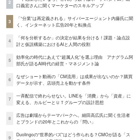
2
口義宏さんに聞くマーケターのスキルアップ
「“分業”は再定義される」サイバーエージェント内藤氏に聞
3
く、インターネット広告20年と転換点
「何を分析するか」の決定が結果を分ける！課題・論点設
4
計と仮説構築におけるAIと人間の役割
効率化の時代にあえて“超属人化”を選ぶ理由 アナグラム阿
5
部氏が語るAI時代の経営・マネジメント論
なぜショート動画の「CM流用」は成果が出ないのか？購買
6
データが示す、店頭売上を動かす条件
一斉配信で終わらせない。LINEを「消費」から「資産」に
7
変える、カルビーとＵＴグループの設計思想
広告は劇場からテーマパークへ。細田高広氏に聞く生活者
8
とブランドの20年とこれからの「問い」
Duolingoの“世界的バズ”はどう作られる？CMOが語る「ス
9