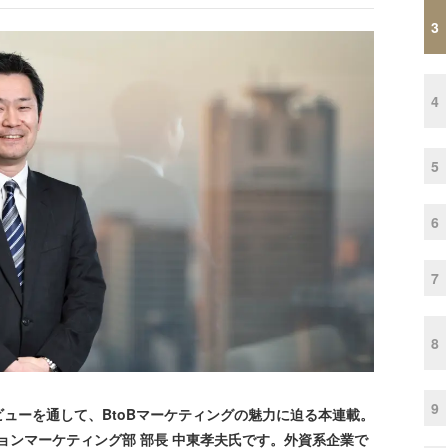
3
4
5
6
7
8
9
ューを通して、BtoBマーケティングの魅力に迫る本連載。
ョンマーケティング部 部長 中東孝夫氏です。外資系企業で