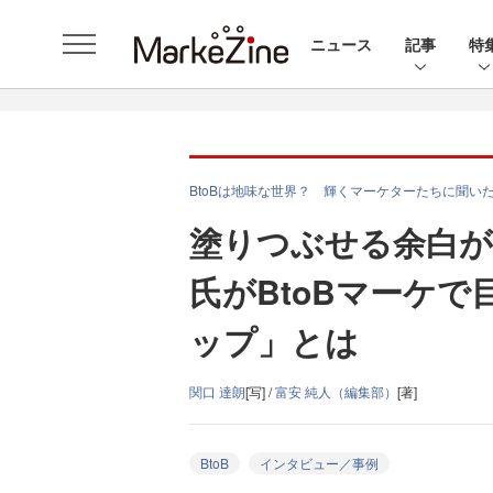
ニュース
記事
特
BtoBは地味な世界？ 輝くマーケターたちに聞いた
塗りつぶせる余白が
氏がBtoBマーケ
ップ」とは
関口 達朗
[写] /
富安 純人（編集部）
[著]
BtoB
インタビュー／事例