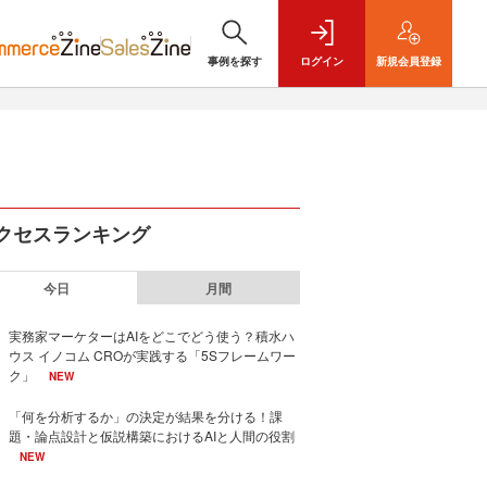
事例を探す
ログイン
新規
会員登録
クセスランキング
今日
月間
実務家マーケターはAIをどこでどう使う？積水ハ
ウス イノコム CROが実践する「5Sフレームワー
ク」
NEW
「何を分析するか」の決定が結果を分ける！課
題・論点設計と仮説構築におけるAIと人間の役割
NEW