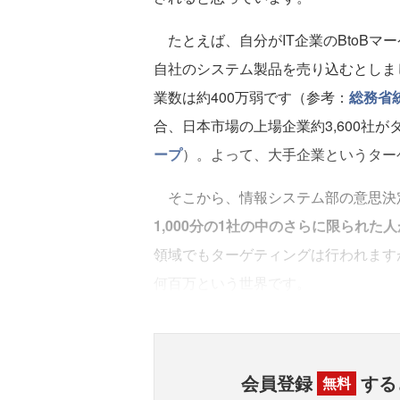
たとえば、自分がIT企業のBtoBマ
自社のシステム製品を売り込むとしま
業数は約400万弱です（参考：
総務省
合、日本市場の上場企業約3,600社
ープ
）。よって、大手企業というターゲ
そこから、情報システム部の意思決
1,000分の1社の中のさらに限られ
領域でもターゲティングは行われます
何百万という世界です。
会員登録
する
無料