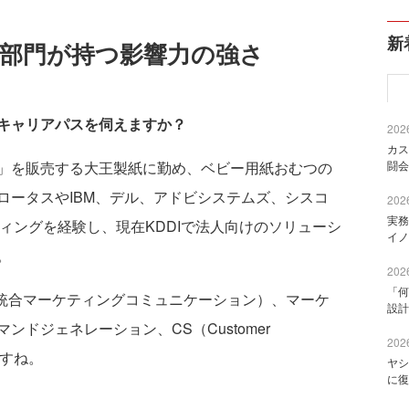
新
業部門が持つ影響力の強さ
キャリアパスを伺えますか？
2026
カス
闘会
」を販売する大王製紙に勤め、ベビー用紙おむつの
ロータスやIBM、デル、アドビシステムズ、シスコ
2026
実務
ティングを経験し、現在KDDIで法人向けのソリューシ
イノ
。
2026
「何
統合マーケティングコミュニケーション）、マーケ
設計
ドジェネレーション、CS（Customer
2026
ですね。
ヤシ
に復