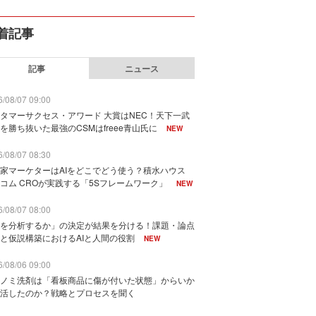
着記事
記事
ニュース
/08/07 09:00
タマーサクセス・アワード 大賞はNEC！天下一武
を勝ち抜いた最強のCSMはfreee青山氏に
NEW
/08/07 08:30
家マーケターはAIをどこでどう使う？積水ハウス
コム CROが実践する「5Sフレームワーク」
NEW
/08/07 08:00
を分析するか」の決定が結果を分ける！課題・論点
と仮説構築におけるAIと人間の役割
NEW
/08/06 09:00
ノミ洗剤は「看板商品に傷が付いた状態」からいか
活したのか？戦略とプロセスを聞く