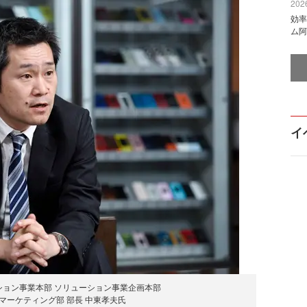
2026
効率
ム阿
イ
ーション事業本部 ソリューション事業企画本部
マーケティング部 部長 中東孝夫氏