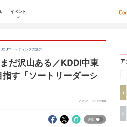
集
イベント
BtoBマーケティングの魅力
まだ沢山ある／KDDI中東
ア
で目指す「ソートリーダーシ
1
2019/03/20 09:00
2
通知