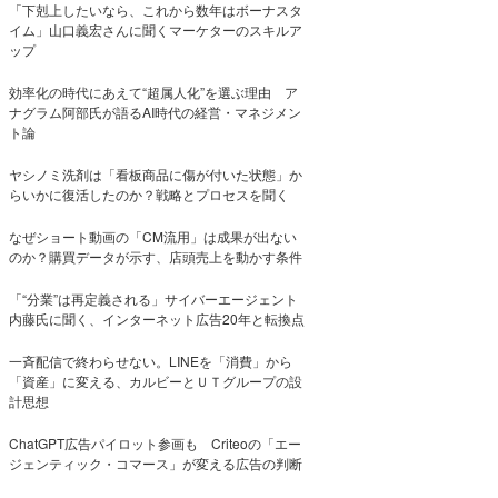
「下剋上したいなら、これから数年はボーナスタ
イム」山口義宏さんに聞くマーケターのスキルア
ップ
効率化の時代にあえて“超属人化”を選ぶ理由 ア
ナグラム阿部氏が語るAI時代の経営・マネジメン
ト論
ヤシノミ洗剤は「看板商品に傷が付いた状態」か
らいかに復活したのか？戦略とプロセスを聞く
なぜショート動画の「CM流用」は成果が出ない
のか？購買データが示す、店頭売上を動かす条件
「“分業”は再定義される」サイバーエージェント
内藤氏に聞く、インターネット広告20年と転換点
一斉配信で終わらせない。LINEを「消費」から
「資産」に変える、カルビーとＵＴグループの設
計思想
ChatGPT広告パイロット参画も Criteoの「エー
ジェンティック・コマース」が変える広告の判断