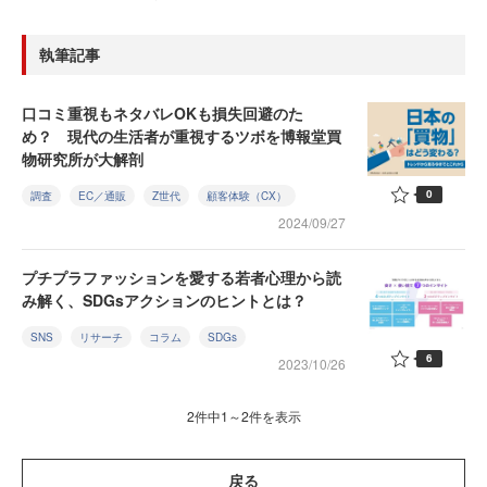
執筆記事
口コミ重視もネタバレOKも損失回避のた
め？ 現代の生活者が重視するツボを博報堂買
物研究所が大解剖
0
調査
EC／通販
Z世代
顧客体験（CX）
2024/09/27
プチプラファッションを愛する若者心理から読
み解く、SDGsアクションのヒントとは？
SNS
リサーチ
コラム
SDGs
6
2023/10/26
2件中1～2件を表示
戻る