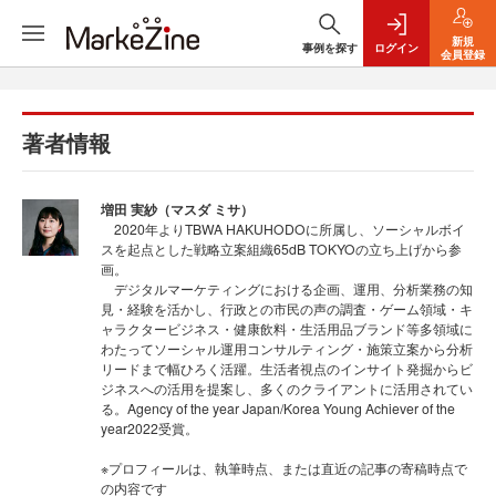
新規
事例を探す
ログイン
会員登録
著者情報
増田 実紗（マスダ ミサ）
2020年よりTBWA HAKUHODOに所属し、ソーシャルボイ
スを起点とした戦略立案組織65dB TOKYOの立ち上げから参
画。
デジタルマーケティングにおける企画、運用、分析業務の知
見・経験を活かし、行政との市民の声の調査・ゲーム領域・キ
ャラクタービジネス・健康飲料・生活用品ブランド等多領域に
わたってソーシャル運用コンサルティング・施策立案から分析
リードまで幅ひろく活躍。生活者視点のインサイト発掘からビ
ジネスへの活用を提案し、多くのクライアントに活用されてい
る。Agency of the year Japan/Korea Young Achiever of the
year2022受賞。
※プロフィールは、執筆時点、または直近の記事の寄稿時点で
の内容です