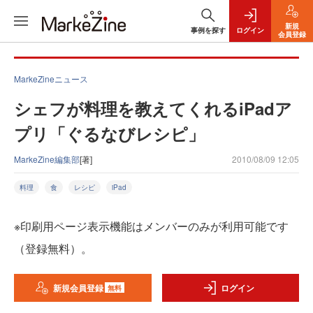
新規
事例を探す
ログイン
会員登録
MarkeZineニュース
シェフが料理を教えてくれるiPadア
プリ「ぐるなびレシピ」
MarkeZine編集部
[著]
2010/08/09 12:05
料理
食
レシピ
iPad
※印刷用ページ表示機能はメンバーのみが利用可能です
（登録無料）。
新規会員登録
ログイン
無料