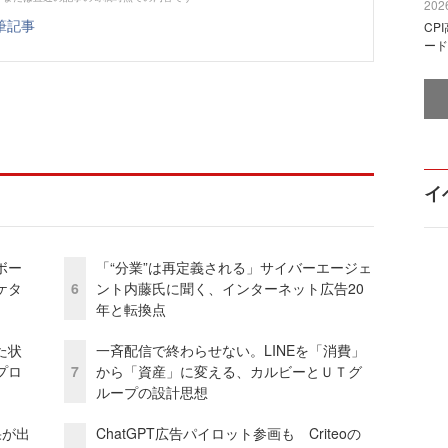
2026
筆記事
CP
ード
イ
ボー
「“分業”は再定義される」サイバーエージェ
ケタ
6
ント内藤氏に聞く、インターネット広告20
年と転換点
た状
一斉配信で終わらせない。LINEを「消費」
プロ
7
から「資産」に変える、カルビーとＵＴグ
ループの設計思想
果が出
ChatGPT広告パイロット参画も Criteoの