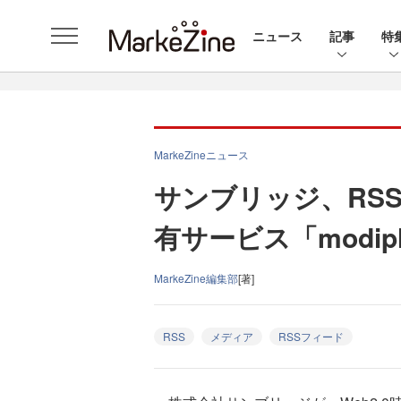
ニュース
記事
特
MarkeZineニュース
サンブリッジ、RS
有サービス「modi
MarkeZine編集部
[著]
RSS
メディア
RSSフィード