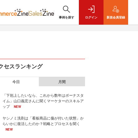
事例を探す
ログイン
新規
会員登録
クセスランキング
今日
月間
「下剋上したいなら、これから数年はボーナスタ
イム」山口義宏さんに聞くマーケターのスキルア
ップ
NEW
ヤシノミ洗剤は「看板商品に傷が付いた状態」か
らいかに復活したのか？戦略とプロセスを聞く
NEW