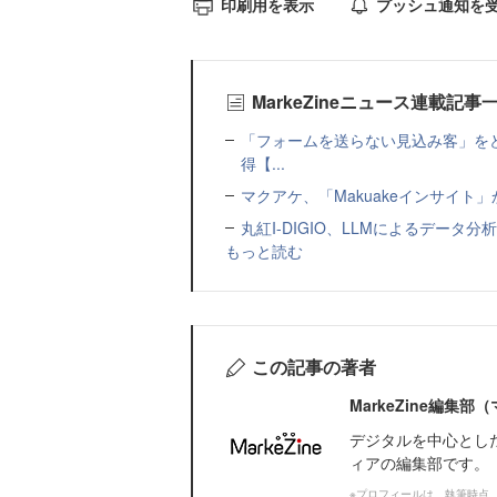
印刷用を表示
プッシュ通知を
MarkeZineニュース連載記事
「フォームを送らない見込み客」をど
得【...
マクアケ、「Makuakeインサイ
丸紅I-DIGIO、LLMによるデータ分析基盤
もっと読む
この記事の著者
MarkeZine編集
デジタルを中心とし
ィアの編集部です。
※プロフィールは、執筆時点