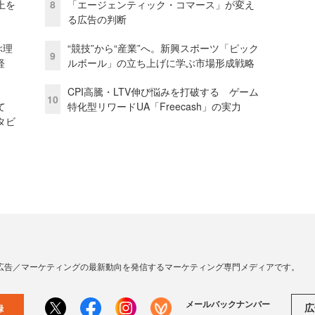
上を
8
「エージェンティック・コマース」が変え
る広告の判断
ぶ理
“競技”から“産業”へ。新興スポーツ「ピック
9
経
ルボール」の立ち上げに学ぶ市場形成戦略
CPI高騰・LTV伸び悩みを打破する ゲーム
10
て
特化型リワードUA「Freecash」の実力
タビ
広告／マーケティングの最新動向を発信するマーケティング専門メディアです。
メールバックナンバー
広
録