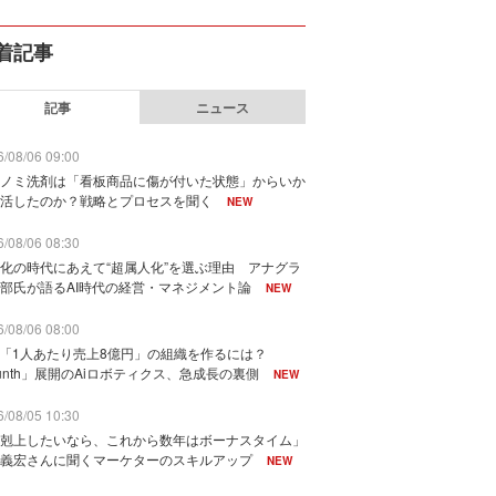
着記事
記事
ニュース
/08/06 09:00
ノミ洗剤は「看板商品に傷が付いた状態」からいか
活したのか？戦略とプロセスを聞く
NEW
/08/06 08:30
化の時代にあえて“超属人化”を選ぶ理由 アナグラ
部氏が語るAI時代の経営・マネジメント論
NEW
/08/06 08:00
で「1人あたり売上8億円」の組織を作るには？
unth」展開のAiロボティクス、急成長の裏側
NEW
/08/05 10:30
剋上したいなら、これから数年はボーナスタイム」
義宏さんに聞くマーケターのスキルアップ
NEW