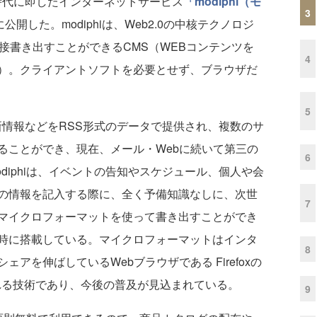
時代に即したインターネットサービス
「modiphi（モ
3
公開した。modiphiは、Web2.0の中核テクノロジ
接書き出すことができるCMS（WEBコンテンツを
4
）。クライアントソフトを必要とせず、ブラウザだ
5
新情報などをRSS形式のデータで提供され、複数のサ
ることができ、現在、メール・Webに続いて第三の
6
diphiは、イベントの告知やスケジュール、個人や会
の情報を記入する際に、全く予備知識なしに、次世
7
マイクロフォーマットを使って書き出すことができ
時に搭載している。マイクロフォーマットはインタ
8
アを伸ばしているWebブラウザである Firefoxの
される技術であり、今後の普及が見込まれている。
9