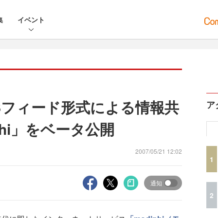
集
イベント
Sフィード形式による情報共
ア
phi」をベータ公開
2007/05/21 12:02
1
通知
2