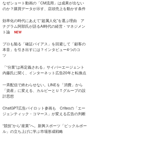
なぜショート動画の「CM流用」は成果が出ない
のか？購買データが示す、店頭売上を動かす条件
効率化の時代にあえて“超属人化”を選ぶ理由 ア
ナグラム阿部氏が語るAI時代の経営・マネジメン
ト論
NEW
プロも陥る「確証バイアス」を回避して「顧客の
本音」を引き出すには？インタビュー4つのコ
ツ
「“分業”は再定義される」サイバーエージェント
内藤氏に聞く、インターネット広告20年と転換点
一斉配信で終わらせない。LINEを「消費」から
「資産」に変える、カルビーとＵＴグループの設
計思想
ChatGPT広告パイロット参画も Criteoの「エー
ジェンティック・コマース」が変える広告の判断
“競技”から“産業”へ。新興スポーツ「ピックルボー
ル」の立ち上げに学ぶ市場形成戦略