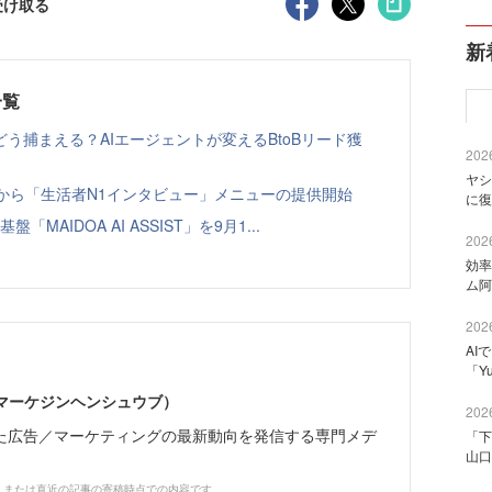
受け取る
新
一覧
う捕まえる？AIエージェントが変えるBtoBリード獲
2026
ヤシ
ト」から「生活者N1インタビュー」メニューの提供開始
に復
「MAIDOA AI ASSIST」を9月1...
2026
効率
ム阿
2026
AI
「Y
部（マーケジンヘンシュウブ）
2026
た広告／マーケティングの最新動向を発信する専門メデ
「下
山口
、または直近の記事の寄稿時点での内容です