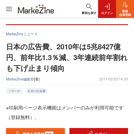
新規
事例を探す
ログイン
会員登録
MarkeZineニュース
日本の広告費、2010年は5兆8427億
円、前年比1.3％減、3年連続前年割れ
も下げ止まり傾向
MarkeZine編集部
[著]
2011/02/23 14:35
リサーチ
日本の広告費
※印刷用ページ表示機能はメンバーのみが利用可能です
（登録無料）。
無料