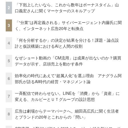
「下剋上したいなら、これから数年はボーナスタイム」山
2
口義宏さんに聞くマーケターのスキルアップ
「“分業”は再定義される」サイバーエージェント内藤氏に聞
3
く、インターネット広告20年と転換点
「何を分析するか」の決定が結果を分ける！課題・論点設
4
計と仮説構築におけるAIと人間の役割
なぜショート動画の「CM流用」は成果が出ないのか？購買
5
データが示す、店頭売上を動かす条件
効率化の時代にあえて“超属人化”を選ぶ理由 アナグラム阿
6
部氏が語るAI時代の経営・マネジメント論
一斉配信で終わらせない。LINEを「消費」から「資産」に
7
変える、カルビーとＵＴグループの設計思想
広告は劇場からテーマパークへ。細田高広氏に聞く生活者
8
とブランドの20年とこれからの「問い」