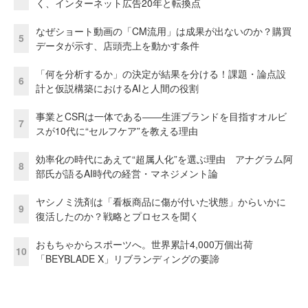
く、インターネット広告20年と転換点
なぜショート動画の「CM流用」は成果が出ないのか？購買
5
データが示す、店頭売上を動かす条件
「何を分析するか」の決定が結果を分ける！課題・論点設
6
計と仮説構築におけるAIと人間の役割
事業とCSRは一体である――生涯ブランドを目指すオルビ
7
スが10代に“セルフケア”を教える理由
効率化の時代にあえて“超属人化”を選ぶ理由 アナグラム阿
8
部氏が語るAI時代の経営・マネジメント論
ヤシノミ洗剤は「看板商品に傷が付いた状態」からいかに
9
復活したのか？戦略とプロセスを聞く
おもちゃからスポーツへ。世界累計4,000万個出荷
10
「BEYBLADE X」リブランディングの要諦