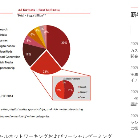
新
2026
カス
闘会
2026
実務
イノ
2026
「何
設計
2026
ヤシ
に復
ャルネットワーキングおよびソーシャルゲーミング