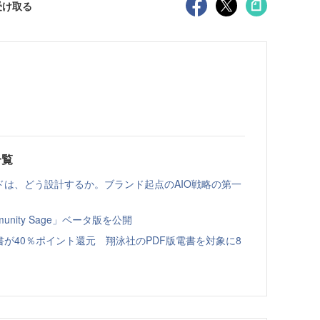
受け取る
一覧
ドは、どう設計するか。ブランド起点のAIO戦略の第一
nity Sage」ベータ版を公開
書が40％ポイント還元 翔泳社のPDF版電書を対象に8