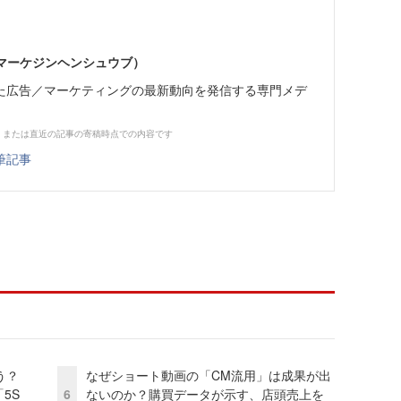
部（マーケジンヘンシュウブ）
た広告／マーケティングの最新動向を発信する専門メデ
、または直近の記事の寄稿時点での内容です
筆記事
う？
なぜショート動画の「CM流用」は成果が出
5S
6
ないのか？購買データが示す、店頭売上を