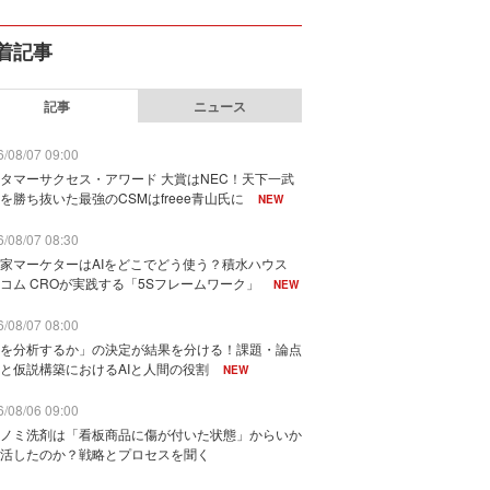
着記事
記事
ニュース
/08/07 09:00
タマーサクセス・アワード 大賞はNEC！天下一武
を勝ち抜いた最強のCSMはfreee青山氏に
NEW
/08/07 08:30
家マーケターはAIをどこでどう使う？積水ハウス
コム CROが実践する「5Sフレームワーク」
NEW
/08/07 08:00
を分析するか」の決定が結果を分ける！課題・論点
と仮説構築におけるAIと人間の役割
NEW
/08/06 09:00
ノミ洗剤は「看板商品に傷が付いた状態」からいか
活したのか？戦略とプロセスを聞く