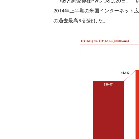
IABと調査会社PwC USは20日、「IAB inte
2014年上半期の米国インターネット
の過去最高を記録した。