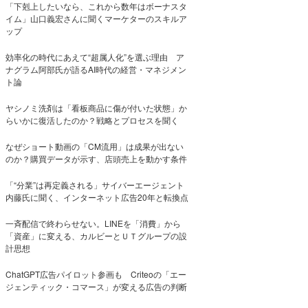
「下剋上したいなら、これから数年はボーナスタ
イム」山口義宏さんに聞くマーケターのスキルア
ップ
効率化の時代にあえて“超属人化”を選ぶ理由 ア
ナグラム阿部氏が語るAI時代の経営・マネジメン
ト論
ヤシノミ洗剤は「看板商品に傷が付いた状態」か
らいかに復活したのか？戦略とプロセスを聞く
なぜショート動画の「CM流用」は成果が出ない
のか？購買データが示す、店頭売上を動かす条件
「“分業”は再定義される」サイバーエージェント
内藤氏に聞く、インターネット広告20年と転換点
一斉配信で終わらせない。LINEを「消費」から
「資産」に変える、カルビーとＵＴグループの設
計思想
ChatGPT広告パイロット参画も Criteoの「エー
ジェンティック・コマース」が変える広告の判断