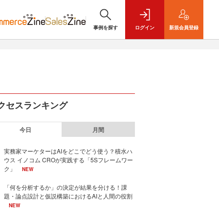
事例を探す
ログイン
新規
会員登録
クセスランキング
今日
月間
実務家マーケターはAIをどこでどう使う？積水ハ
ウス イノコム CROが実践する「5Sフレームワー
ク」
NEW
「何を分析するか」の決定が結果を分ける！課
題・論点設計と仮説構築におけるAIと人間の役割
NEW