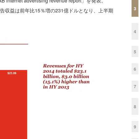
rnet advertising revenue report」を発表。
3
広告収益は前年比15％増の231億ドルとなり、上半期
4
5
6
7
8
9