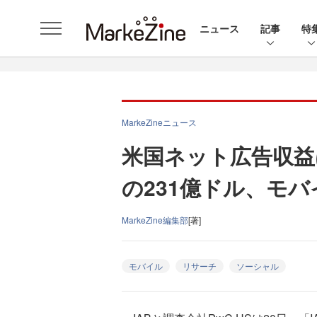
ニュース
記事
特
MarkeZineニュース
米国ネット広告収益
の231億ドル、モ
MarkeZine編集部
[著]
モバイル
リサーチ
ソーシャル