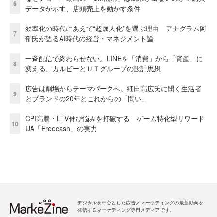
6
データが示す、店頭売上を動かす条件
効率化の時代にあえて“超属人化”を選ぶ理由 アナグラム阿
7
部氏が語るAI時代の経営・マネジメント論
一斉配信で終わらせない。LINEを「消費」から「資産」に
8
変える、カルビーとＵＴグループの設計思想
広告は劇場からテーマパークへ。細田高広氏に聞く生活者
9
とブランドの20年とこれからの「問い」
CPI高騰・LTV伸び悩みを打破する ゲーム特化型リワード
10
UA「Freecash」の実力
デジタルを中心とした広告／マーケティングの最新動向を
発信するマーケティング専門メディアです。