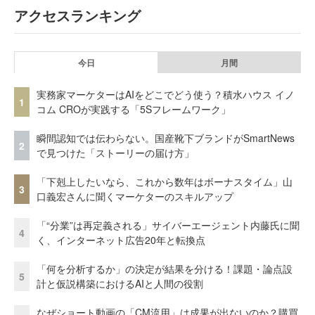
アクセスランキング
今日
月間
実務家マーケターはAIをどこでどう使う？積水ハウス イノ
1
コム CROが実践する「5Sフレームワーク」
瞬間認知では伝わらない。国産靴下ブランドがSmartNews
2
で見つけた「ストーリーの届け方」
「下剋上したいなら、これから数年はボーナスタイム」山
3
口義宏さんに聞くマーケターのスキルアップ
「“分業”は再定義される」サイバーエージェント内藤氏に聞
4
く、インターネット広告20年と転換点
「何を分析するか」の決定が結果を分ける！課題・論点設
5
計と仮説構築におけるAIと人間の役割
なぜショート動画の「CM流用」は成果が出ないのか？購買