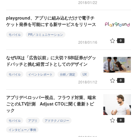
2018/01/22
playground、アプリに組み込むだけで電子チ
ケット発券を可能にする新サービスをリリース
モバイル
PR／コミュニケーション
0
2018/01/16
なぜUXは「広告以前」に大切？SBI証券がグッ
ドパッチと挑む経営ゴトとしてのデザイン
モバイル
イベントレポート
分析／測定
UX
0
2018/01/12
アプリデベロッパー視点、フラウド対策、端末
ごとのLTV計測 Adjust CTOに聞く最新トピ
ック
0
モバイル
アプリ
アドテクノロジー
インタビュー／事例