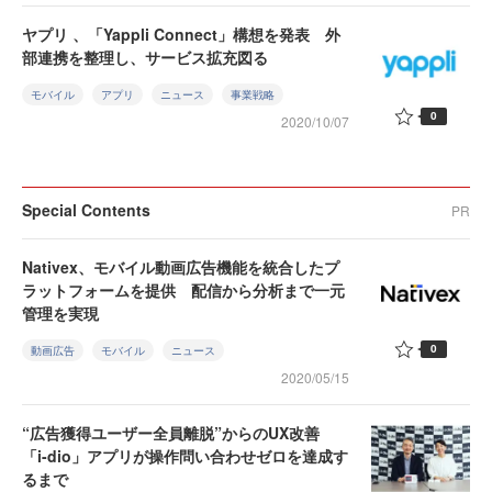
ヤプリ 、「Yappli Connect」構想を発表 外
部連携を整理し、サービス拡充図る
モバイル
アプリ
ニュース
事業戦略
0
2020/10/07
Special Contents
PR
Nativex、モバイル動画広告機能を統合したプ
ラットフォームを提供 配信から分析まで一元
管理を実現
0
動画広告
モバイル
ニュース
2020/05/15
“広告獲得ユーザー全員離脱”からのUX改善
「i-dio」アプリが操作問い合わせゼロを達成す
るまで