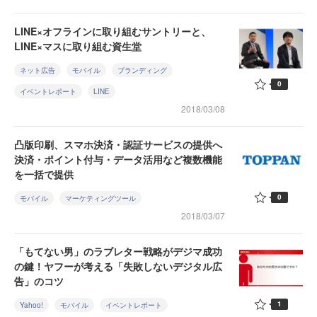
LINE×オフラインに取り組むサントリーと、
LINE×マスに取り組む資生堂
ネット広告
モバイル
ブランディング
0
イベントレポート
LINE
2018/03/08
凸版印刷、スマホ決済・認証サービスの提供へ
決済・ポイント付与・データ活用など複数機能
を一括で提供
0
モバイル
マーケティングツール
2018/03/07
「もてない男」のラブレター戦略がデジマ成功
の鍵！ヤフーが考える「失敗しないデジタル広
告」のコツ
1
Yahoo!
モバイル
イベントレポート