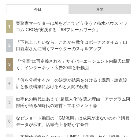
今日
月間
実務家マーケターはAIをどこでどう使う？積水ハウス イノ
1
コム CROが実践する「5Sフレームワーク」
「下剋上したいなら、これから数年はボーナスタイム」山
2
口義宏さんに聞くマーケターのスキルアップ
「“分業”は再定義される」サイバーエージェント内藤氏に聞
3
く、インターネット広告20年と転換点
「何を分析するか」の決定が結果を分ける！課題・論点設
4
計と仮説構築におけるAIと人間の役割
効率化の時代にあえて“超属人化”を選ぶ理由 アナグラム阿
5
部氏が語るAI時代の経営・マネジメント論
なぜショート動画の「CM流用」は成果が出ないのか？購買
6
データが示す、店頭売上を動かす条件
一斉配信で終わらせない。LINEを「消費」から「資産」に