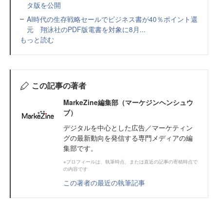
タ版を公開
AI時代の生存戦略セールでビジネス書が40％ポイント還
元 翔泳社のPDF版電書を対象に8月...
もっと読む
この記事の著者
MarkeZine編集部（マーケジンヘンシュウ
ブ）
デジタルを中心とした広告／マーケティン
グの最新動向を発信する専門メディアの編
集部です。
※プロフィールは、執筆時点、または直近の記事の寄稿時点で
の内容です
この著者の最近の執筆記事