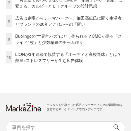
7
変える、カルビーとＵＴグループの設計思想
広告は劇場からテーマパークへ。細田高広氏に聞く生活者
8
とブランドの20年とこれからの「問い」
Duolingoの“世界的バズ”はどう作られる？CMOが語る「ス
9
ライド4枚」と少数精鋭のチーム作り
LIONが3年連続で協賛する「オーディオ高校野球」とは？
10
熱量×ストレスフリーが生む広告体験
デジタルを中心とした広告／マーケティングの最新動向を
発信するマーケティング専門メディアです。