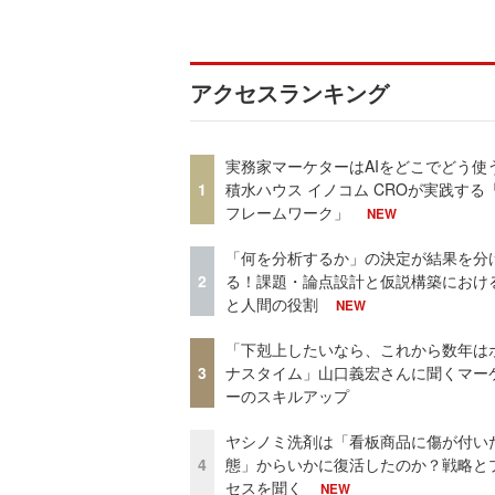
アクセスランキング
実務家マーケターはAIをどこでどう使
1
積水ハウス イノコム CROが実践する「
フレームワーク」
NEW
「何を分析するか」の決定が結果を分
2
る！課題・論点設計と仮説構築における
と人間の役割
NEW
「下剋上したいなら、これから数年は
3
ナスタイム」山口義宏さんに聞くマー
ーのスキルアップ
ヤシノミ洗剤は「看板商品に傷が付い
4
態」からいかに復活したのか？戦略と
セスを聞く
NEW