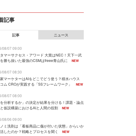
着記事
記事
ニュース
/08/07 09:00
タマーサクセス・アワード 大賞はNEC！天下一武
を勝ち抜いた最強のCSMはfreee青山氏に
NEW
/08/07 08:30
家マーケターはAIをどこでどう使う？積水ハウス
コム CROが実践する「5Sフレームワーク」
NEW
/08/07 08:00
を分析するか」の決定が結果を分ける！課題・論点
と仮説構築におけるAIと人間の役割
NEW
/08/06 09:00
ノミ洗剤は「看板商品に傷が付いた状態」からいか
活したのか？戦略とプロセスを聞く
NEW