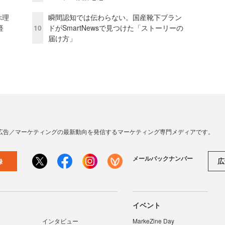
ぶ理
瞬間認知では伝わらない。国産靴下ブラン
経
10
ドがSmartNewsで見つけた「ストーリーの
届け方」
広告／マーケティングの最新動向を発信するマーケティング専門メディアです。
メールバックナンバー
広
録
イベント
インタビュー
MarkeZine Day