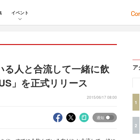
集
イベント
でいる人と合流して一緒に飲
ア
N US」を正式リリース
2015/06/17 08:00
1
通知
2