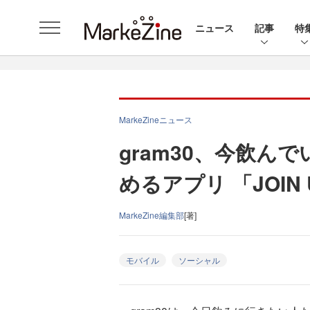
ニュース
記事
特
MarkeZineニュース
gram30、今飲ん
めるアプリ 「JOI
MarkeZine編集部
[著]
モバイル
ソーシャル