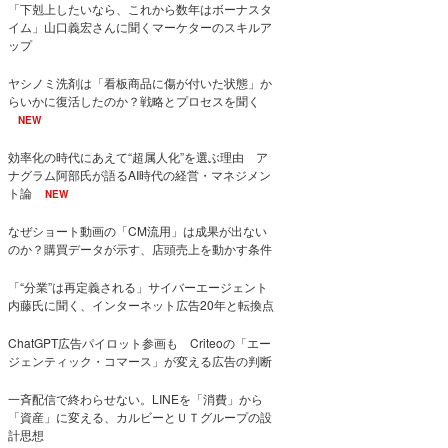
「下剋上したいなら、これから数年はボーナスタ
イム」山口義宏さんに聞くマーケターのスキルア
ップ
ヤシノミ洗剤は「看板商品に傷が付いた状態」か
らいかに復活したのか？戦略とプロセスを聞く
NEW
効率化の時代にあえて“超属人化”を選ぶ理由 ア
ナグラム阿部氏が語るAI時代の経営・マネジメン
ト論
NEW
なぜショート動画の「CM流用」は成果が出ない
のか？購買データが示す、店頭売上を動かす条件
「“分業”は再定義される」サイバーエージェント
内藤氏に聞く、インターネット広告20年と転換点
ChatGPT広告パイロット参画も Criteoの「エー
ジェンティック・コマース」が変える広告の判断
一斉配信で終わらせない。LINEを「消費」から
「資産」に変える、カルビーとＵＴグループの設
計思想