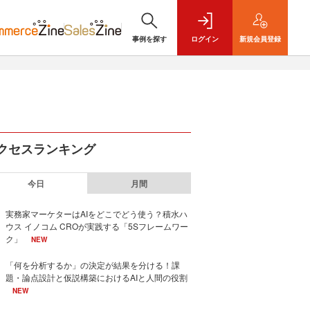
事例を探す
ログイン
新規
会員登録
クセスランキング
今日
月間
実務家マーケターはAIをどこでどう使う？積水ハ
ウス イノコム CROが実践する「5Sフレームワー
ク」
NEW
「何を分析するか」の決定が結果を分ける！課
題・論点設計と仮説構築におけるAIと人間の役割
NEW