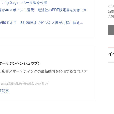
nity Sage」ベータ版を公開
2026
書が40％ポイント還元 翔泳社のPDF版電書を対象に8
効率
ム阿
本が50％オフ 8月20日までビジネス書がお得に買え...
イ
部（マーケジンヘンシュウブ）
た広告／マーケティングの最新動向を発信する専門メデ
、または直近の記事の寄稿時点での内容です
筆記事