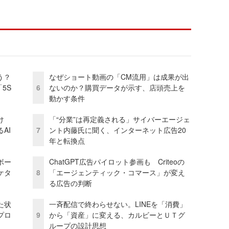
う？
なぜショート動画の「CM流用」は成果が出
5S
6
ないのか？購買データが示す、店頭売上を
動かす条件
け
「“分業”は再定義される」サイバーエージェ
AI
7
ント内藤氏に聞く、インターネット広告20
年と転換点
ボー
ChatGPT広告パイロット参画も Criteoの
ケタ
8
「エージェンティック・コマース」が変え
る広告の判断
た状
一斉配信で終わらせない。LINEを「消費」
プロ
9
から「資産」に変える、カルビーとＵＴグ
ループの設計思想