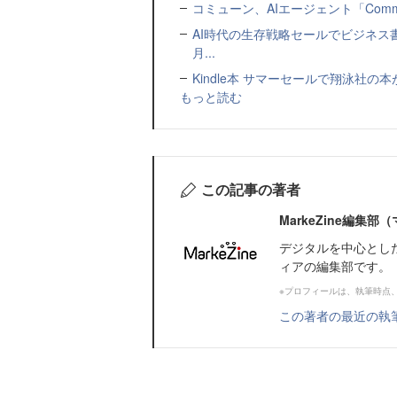
コミューン、AIエージェント「Commu
AI時代の生存戦略セールでビジネス
月...
Kindle本 サマーセールで翔泳社の
もっと読む
この記事の著者
MarkeZine編集
デジタルを中心とし
ィアの編集部です。
※プロフィールは、執筆時点
この著者の最近の執