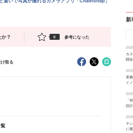
繋いで写真が撮れるカメラアプリ「ChainSnap」
新
たか？
参考になった
0
2026
カス
闘会
受け取る
2026
実務
イノ
2026
「何
設計
2026
ヤシ
一覧
に復