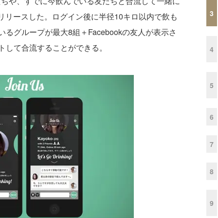
人たちや、すでに今飲んでいる友だちと合流して一緒に
3
式にリリースした。ログイン後に半径10キロ以内で飲も
グループが最大8組＋Facebookの友人が表示さ
トして合流することができる。
4
5
6
7
8
9