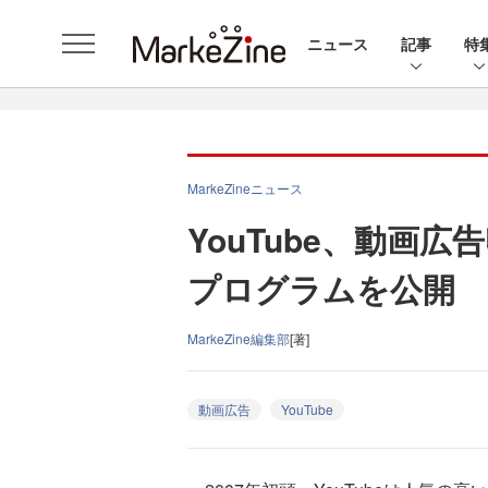
ニュース
記事
特
MarkeZineニュース
YouTube、動画
プログラムを公開
MarkeZine編集部
[著]
動画広告
YouTube