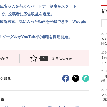
者に広告収入を与えるパートナー制度をスタート」
新
on」で、投稿者に広告収益を還元」
から横断検索、気に入った動画を登録できる「Woopie
2026
！グーグルがYouTube関連職を採用開始」
カス
闘会
2026
たか？
実務
参考になった
0
イノ
2026
「何
受け取る
設計
2026
ヤシ
一覧
に復