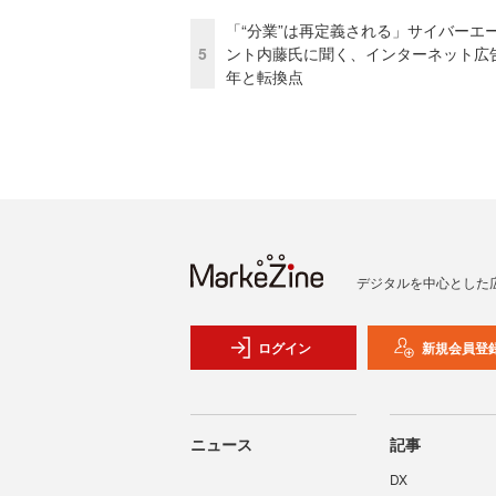
「“分業”は再定義される」サイバーエ
5
ント内藤氏に聞く、インターネット広告
年と転換点
デジタルを中心とした
ログイン
新規会員登
ニュース
記事
DX