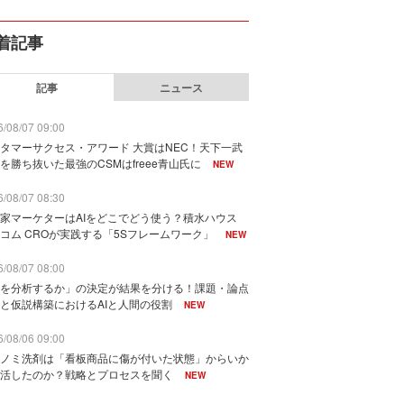
着記事
記事
ニュース
/08/07 09:00
タマーサクセス・アワード 大賞はNEC！天下一武
を勝ち抜いた最強のCSMはfreee青山氏に
NEW
/08/07 08:30
家マーケターはAIをどこでどう使う？積水ハウス
コム CROが実践する「5Sフレームワーク」
NEW
/08/07 08:00
を分析するか」の決定が結果を分ける！課題・論点
と仮説構築におけるAIと人間の役割
NEW
/08/06 09:00
ノミ洗剤は「看板商品に傷が付いた状態」からいか
活したのか？戦略とプロセスを聞く
NEW