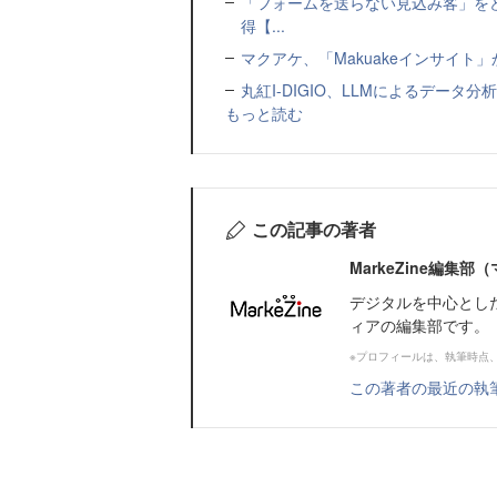
「フォームを送らない見込み客」をど
得【...
マクアケ、「Makuakeインサイ
丸紅I-DIGIO、LLMによるデータ分析基盤
もっと読む
この記事の著者
MarkeZine編集
デジタルを中心とし
ィアの編集部です。
※プロフィールは、執筆時点
この著者の最近の執