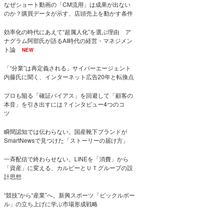
なぜショート動画の「CM流用」は成果が出ない
のか？購買データが示す、店頭売上を動かす条件
効率化の時代にあえて“超属人化”を選ぶ理由 ア
ナグラム阿部氏が語るAI時代の経営・マネジメン
ト論
NEW
「“分業”は再定義される」サイバーエージェント
内藤氏に聞く、インターネット広告20年と転換点
プロも陥る「確証バイアス」を回避して「顧客の
本音」を引き出すには？インタビュー4つのコ
ツ
瞬間認知では伝わらない。国産靴下ブランドが
SmartNewsで見つけた「ストーリーの届け方」
一斉配信で終わらせない。LINEを「消費」から
「資産」に変える、カルビーとＵＴグループの設
計思想
“競技”から“産業”へ。新興スポーツ「ピックルボー
ル」の立ち上げに学ぶ市場形成戦略