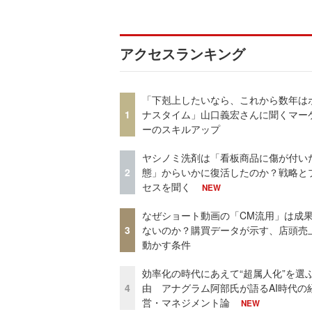
アクセスランキング
「下剋上したいなら、これから数年は
1
ナスタイム」山口義宏さんに聞くマー
ーのスキルアップ
ヤシノミ洗剤は「看板商品に傷が付い
2
態」からいかに復活したのか？戦略と
セスを聞く
NEW
なぜショート動画の「CM流用」は成
3
ないのか？購買データが示す、店頭売
動かす条件
効率化の時代にあえて“超属人化”を選
4
由 アナグラム阿部氏が語るAI時代の
営・マネジメント論
NEW