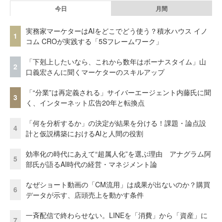
今日
月間
実務家マーケターはAIをどこでどう使う？積水ハウス イノ
1
コム CROが実践する「5Sフレームワーク」
「下剋上したいなら、これから数年はボーナスタイム」山
2
口義宏さんに聞くマーケターのスキルアップ
「“分業”は再定義される」サイバーエージェント内藤氏に聞
3
く、インターネット広告20年と転換点
「何を分析するか」の決定が結果を分ける！課題・論点設
4
計と仮説構築におけるAIと人間の役割
効率化の時代にあえて“超属人化”を選ぶ理由 アナグラム阿
5
部氏が語るAI時代の経営・マネジメント論
なぜショート動画の「CM流用」は成果が出ないのか？購買
6
データが示す、店頭売上を動かす条件
一斉配信で終わらせない。LINEを「消費」から「資産」に
7