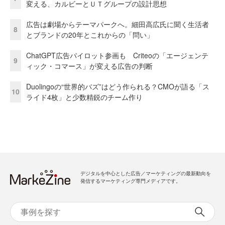
変える、カルビーとＵＴグループの設計思想
広告は劇場からテーマパークへ。細田高広氏に聞く生活者
8
とブランドの20年とこれからの「問い」
ChatGPT広告パイロット参画も Criteoの「エージェンテ
9
ィック・コマース」が変える広告の判断
Duolingoの“世界的バズ”はどう作られる？CMOが語る「ス
10
ライド4枚」と少数精鋭のチーム作り
デジタルを中心とした広告／マーケティングの最新動向を
発信するマーケティング専門メディアです。